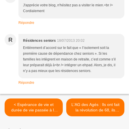
J'apprécie votre blog, n'hésitez pas a visiter le mien.<br />
Cordialement
Répondre
R
Résidences seniors
18/07/2013 20:02
Entièrement d’accord sur le fait que « l’isolement soit la
première cause de dépendance chez seniors ». Si les
familles les intègrent en maison de retraite, c’est comme s’il
leur préparait déjà à<br /> intégrer un ehpad. Alors, je dis, il
n’y a pas mieux que les résidences seniors.
Répondre
< Espérance de vie et
L'AG des Agés : Ils ont fait
durée de vie passée à la
la révolution de 68, ils
retraite : des inégalités en
feront la révolution de l'âge
fonction des CSP
>