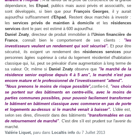
dépendance, les
Ehpad
, publics mais aussi privés et associatifs, se
sont développés, si bien que pour
François Georges
, il y aurait
aujourd'hui suffisamment d'
Ehpad.
Restent deux marchés à investir :
les
services privés de maintien à domicile
et les
résidences
services
dont le parc est estimé à 600 aujourd'hui.
Daniel Znaty
, directeur de produit immobilier à
l'Union financière de
France
, connaît bien le comportement de ses clients :
"les
investisseurs veulent un rendement qui soit sécurisé".
Et pour être
sécurisé, ils exigent un rendement des
résidences services
pour
personnes âgées supérieur à celui du logement résidentiel d'habitation
classique qui, lui, peut se prévaloir d'une augmentation à long terme de
sa valeur. Or, même si
Daniel Znaty
observe que
"le marché de la
résidence senior explose depuis 4 à 5 ans", le marché n'est pas
encore mature et le professionnel de l'investissement "attend".
"Nous prenons le moins de risque possible",
confie-t-il,
"nos choix
se portent sur des bâtiments en centre-ville, avec le moins de
parties communes possibles, pour pouvoir facilement transformer
le bâtiment en bâtiment classique avec commerce en pas de porte
et logements au-dessus si le marché venait à baisser".
L'idée est,
selon ses dires, d'investir dans des bâtiments
"transformables en cas
de retournement de marché"
. C'est dire s'il est prudent sur l'avenir du
marché.
Valérie Liquet,
paru dans
Localtis info
du 7 Juillet 2013