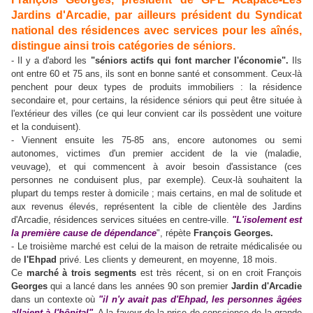
Jardins d'Arcadie, par ailleurs président du Syndicat
national des résidences avec services pour les aînés,
distingue ainsi trois catégories de séniors.
- Il y a d'abord les
"séniors actifs qui font marcher l'économie".
Ils
ont entre 60 et 75 ans, ils sont en bonne santé et consomment. Ceux-là
penchent pour deux types de produits immobiliers : la résidence
secondaire et, pour certains, la résidence séniors qui peut être située à
l'extérieur des villes (ce qui leur convient car ils possèdent une voiture
et la conduisent).
- Viennent ensuite les 75-85 ans, encore autonomes ou semi
autonomes, victimes d'un premier accident de la vie (maladie,
veuvage), et qui commencent à avoir besoin d'assistance (ces
personnes ne conduisent plus, par exemple). Ceux-là souhaitent la
plupart du temps rester à domicile ; mais certains, en mal de solitude et
aux revenus élevés, représentent la cible de clientèle des Jardins
d'Arcadie, résidences services situées en centre-ville.
"L'isolement est
la première cause de dépendance
", répète
François Georges.
- Le troisième marché est celui de la maison de retraite médicalisée ou
de
l'Ehpad
privé. Les clients y demeurent, en moyenne, 18 mois.
Ce
marché à trois segments
est très récent, si on en croit François
Georges
qui a lancé dans les années 90 son premier
Jardin d'Arcadie
dans un contexte où
"il n'y avait pas d'Ehpad, les personnes âgées
allaient à l'hôpital".
A la faveur de la prise de conscience de la grande