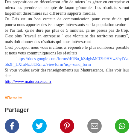
é
é
Des propositions en d
couleront afin de mieux les g
rer en entreprise et
ç
é
é
é
mieux les prendre en compte de fa
on g
n
rale. Les r
sultats seront
é
é
é
é
largement diss
min
s sur diff
rents supports m
dias.
é
Or Gris est un bon vecteur de communication pour cette
tude qui
pourra nous apporter des éclairages intéressants sur la population senior.
Je l'ai fait, ça ne dure pas plus de 5 minutes, ça ne pésera pas de trop.
C'est plus "travail en entreprise " que vlontaire des territoires ruraux",
mais doit donner des résultats qui nous intéressront.
’
à
é
C
est pourquoi nous vous invitons
r
pondre le plus nombreux possible
é
et nous vous communiquerons les r
sultats
https://docs.google.com/forms/d/1Bo_kZdglsMCl3h9HVw89ylYz-
5b2F_LXIuNzc8ERrnw/viewform?usp=send_form
Si vous voulez avoir des renseignements sur Maturescence, allez voir leur
site.
http://www.maturescence.fr
#Retraite
Partager