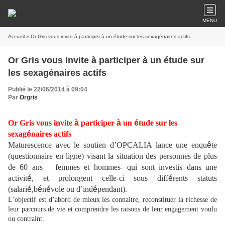
MENU
Accueil
» Or Gris vous invite à participer à un étude sur les sexagénaires actifs
Or Gris vous invite à participer à un étude sur
les sexagénaires actifs
Publié le 22/06/2014 à 09:04
Par
Orgris
Or Gris vous invite
à
participer
à
un
é
tude sur les
sexag
é
naires actifs
Maturescence avec le soutien d’OPCALIA lance une enqu
ê
te
(questionnaire en ligne) visant la situation des personnes de plus
de 60 ans – femmes et hommes- qui sont investis dans une
activit
é
, et prolongent celle-ci sous diff
é
rents statuts
(salari
é
,b
é
n
é
vole ou d’ind
é
pendant).
L’objectif est d’abord de mieux les connaitre, reconstituer la richesse de
leur parcours de vie et comprendre les raisons de leur engagement voulu
ou contraint.