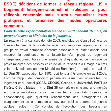
ESDE) décident de former le réseau régional LIS «
Logement Intergénérationnel et solidaire » pour
réfléchir ensemble mais surtout mutualiser leurs
pratiques, et formaliser des modes opératoires
communs.
Bilan de cette expérimentation menée en 2010 pendant 16 mois, en
partenariat avec le Ministère de la jeunesse.
En réaction à la canicule de l’été 2003, une élue du Conseil général de
l’Isère chargée de la solidarité avec les personnes âgées réunit un
groupe de travail composé d’acteurs associatifs et institutionnels pour
mesurer la pertinence et la faisabilité d’un projet de logement
intergénérationnel. Après une année de diagnostic et de montage de
projet (analyse des besoins et étude de la faisabilité à l’image d’autres
villes universitaires comme Madrid ou Barcelone), le projet est validé.
Le
Digi 38
, association Loi 1901, voit le jour à Grenoble en avril 2005.
Fort de l'appui de nombreux partenaires issus des universités, du
logement et du social (
CCAS, CROUS, Grenoble Université, PACT de
l'Isère, Crédit Mutuel
…), le
Digi 38
connaît en cinq ans une montée
en charge importante, aussi bien en terme quantitatif (nombre de
cohabitations) que qualitatif (engouement des protagonistes et
élargissement de la demande à nouveaux publics comme les jeunes
adultes isolés…). Ce constat de l’évolution des besoins en