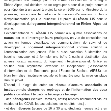
hébergement est partagé par trois autres associations de la région
Rhône-Alpes, qui décident de se regrouper autour d’un projet commun
pour répondre à un appel à projet lancé en 2009 par le Ministère de la
jeunesse, lancé dans le cadre de la mission d’animation du fonds
d’expérimentation pour la jeunesse. Le projet du
réseau LIS
pour le
développement du
logement intergénérationnel en Rhône–Alpes
est
retenu.
L’expérimentation du
réseau LIS
permet aux quatre associations de
mutualiser et d’interroger leurs pratiques,
en vue de consolider leur
action en termes d’outillage, de communication, de suivi et de
développer le
logement intergénérationn
el comme solution à
l’autonomisation des jeunes. Elle a aussi vocation à identifier les
besoins nouveaux et à formuler une boîte à outils à destination des
acteurs locaux nationaux du logement intergénérationnel. Grâce au
soutien d’un organisme extérieur et indépendant (l’Association
d’Information et de Recherche pour l’Economie Sociale,
AIRES
), un
bilan formalise l’ingénierie sociale et financière pour la mise en place
d'un tel projet.
D’abord, il s’agit de créer un
réseau d’acteurs associatifs et
institutionnels chargés du repérage et de l’information des deux
publics
constituant le binôme hébergeur / hébergé :
- des
hébergeurs
(seniors, familles, actifs) repérés notamment via les
mairies et les CCAS, les associations de retraités, etc.) ;
- et des
hébergés
(jeunes de 16 à 30 ans, étudiants, jeunes actifs en