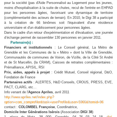
pour la société (pas d'Aide Personnalisé au Logement pour les jeunes,
moins d'hospitalisation à la suite de chutes, recul de l'entrée en EHPAD
pour les personnes âgées, favorisant une dynamique de territoire
(complémentarité des acteurs de terrain). En 2010, le Digi 38 a participé
à la création de 66 binômes soit l'équivalent d'une résidence
universitaire et d'un établissement pour personnes âgées.
Dans le cadre d'un retour d'expérimentation et d'évaluation, une journée
d’échange permet de rassembler 130 personnes en janvier 2011.
Partenaire(s) :
Financiers et institutionnels
: Le Conseil général, La Métro de
Grenoble et les Communes de la « Métro » dont la Ville de Grenoble,
Communautés de communes de Voiron, de Vizille, de la Côté St André
et de St Marcellin, (la CRAM), Caisses de retraites complémentaires :
Prémalliance, APISIL, RSI
Prix, aides, appels à projet
: Crédit Mutuel, Conseil régional, D&O,
Fondation de France
Partenaires actifs
: ALERTES, H&D Conseils, CROUS, PRESS, EVE,
PACT, CLARG, etc…
Info venant de l'
Agence Apriles
, avril 2011
http://www.apriles.net/index.php?
option=com_comprofiler&task=userProfile&user=5966&Itemid=96
contact :
COLOMBEL Françoise
, Coordinatrice,
Domicile Inter Générations Isérois
(Association
DIGI 38
)
1, place de Metz, 38 000, Grenoble, 04 76 03 24 18,
digi-