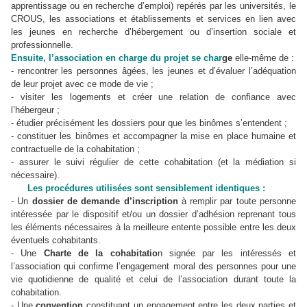
apprentissage ou en recherche d’emploi) repérés par les universités, le
CROUS, les associations et établissements et services en lien avec
les jeunes en recherche d’hébergement ou d’insertion sociale et
professionnelle.
Ensuite, l’association en charge du projet se char
ge
elle-même de :
- rencontrer les personnes âgées, les jeunes et d’évaluer l’adéquation
de leur projet avec ce mode de vie ;
- visiter les logements et créer une relation de confiance avec
l’hébergeur ;
- étudier précisément les dossiers pour que les binômes s’entendent ;
- constituer les binômes et accompagner la mise en place humaine et
contractuelle de la cohabitation ;
- assurer le suivi régulier de cette cohabitation (et la médiation si
nécessaire).
Les procédures utilisées sont sensiblement identiques :
- Un
dossier de demande d’inscription
à remplir par toute personne
intéressée par le dispositif et/ou un dossier d’adhésion reprenant tous
les éléments nécessaires à la meilleure entente possible entre les deux
éventuels cohabitants.
- Une
Charte de la cohabitatio
n signée par les intéressés et
l’association qui confirme l’engagement moral des personnes pour une
vie quotidienne de qualité et celui de l’association durant toute la
cohabitation.
- Une
convention
constituant un engagement entre les deux parties et