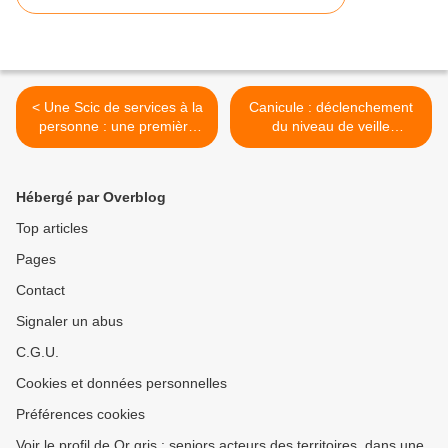
< Une Scic de services à la
Canicule : déclenchement
personne : une première
du niveau de veille
expérience dans la Sarthe -
saisonnière du plan national
72 Pays de Loire
pour 2011 >
Hébergé par Overblog
Top articles
Pages
Contact
Signaler un abus
C.G.U.
Cookies et données personnelles
Préférences cookies
Voir le profil de Or gris : seniors acteurs des territoires, dans une