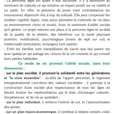
- La personne âgée est quant à elle sécurisée. Il y a diminution du
sentiment de solitude ce qui entraîne un impact positif sur sa vitalité et
sa santé. En effet, la présence du jeune vient contrebalancer les
mouvements dépressifs liés à trop de solitude. Elle peut compenser les
troubles cognitifs légers, mais aussi permettre la continuité de vie dans
un environnement choisi et investi. Avec le sentiment d’utilité sociale
qu'il génère, ce projet redonne une place à la personne âgée et au-delà
de la qualité de la relation, des bénéfices sur la santé physique
(nutrition, mobilisation), psychologique (moins de repli sur soi) et
intellectuelle (stimulation, échanges) sont repérés.
- Enfin les familles sont tranquillisées de savoir que leur parent est
avec quelqu’un qui partage les choses de la vie courante et qui connaît
leurs petites habitudes.
Ce mode de vie promeut l’utilité sociale, dans trois
dimensions :
-
sur le plan sociétal
,
il promeut la solidarité entre les générations
et "le vivre ensemble"
: au-delà de l’apport personnel, le logement
intergénérationnel concrétise des valeurs sociétales : il participe à la
construction d'une société plus respectueuse de tous les âges en
faisant évoluer les représentations par le biais d’échanges culturels,
d'expériences, et de vie au quotidien ;
-
sur le plan individue
l, il renforce l’estime de soi, et l’autonomisation
des jeunes,
-
sur un plan macro-économique
, il contribue à réduire certains coûts