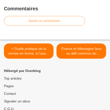
Commentaires
Ajouter un commentaire
< Guide pratique de la
France et Allemagne face
remise en forme, à l’usage
au défi commun du
des Seniors... et des autres
vieillissement >
Hébergé par Overblog
Top articles
Pages
Contact
Signaler un abus
C.G.U.