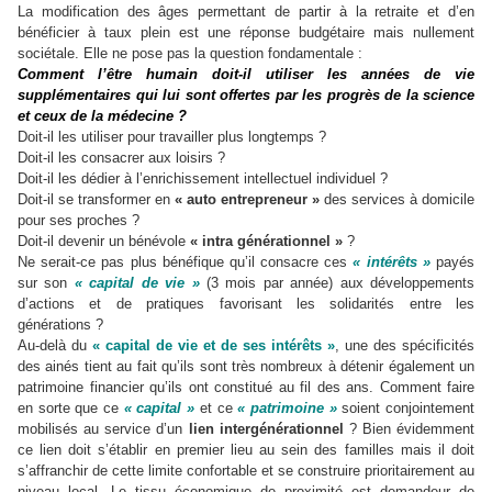
La modification des âges permettant de partir à la retraite et d
’
en
bénéficier à taux plein est une réponse budgétaire mais nullement
sociétale. Elle ne pose pas la question fondamentale :
Comment l
’
être humain doit-il utiliser les années de vie
supplémentaires qui lui sont offertes par les progrès de la science
et ceux de la médecine ?
Doit-il les utiliser pour travailler plus longtemps ?
Doit-il les consacrer aux loisirs ?
Doit-il les dédier à l
’
enrichissement intellectuel individuel ?
Doit-il se transformer en
« auto entrepreneur »
des services à domicile
pour ses proches ?
Doit-il devenir un bénévole
« intra générationnel »
?
Ne serait-ce pas plus bénéfique qu
’
il consacre ces
« intérêts »
payés
sur son
« capital de vie »
(3 mois par année) aux développements
d
’
actions et de pratiques favorisant les solidarités entre les
générations ?
Au-delà du
« capital de vie et de ses intérêts »
, une des spécificités
des ainés tient au fait qu
’
ils sont très nombreux à détenir également un
patrimoine financier qu
’
ils ont constitué au fil des ans. Comment faire
en sorte que ce
« capital »
et ce
« patrimoine »
soient conjointement
mobilisés au service d
’
un
lien intergénérationnel
? Bien évidemment
ce lien doit s
’
établir en premier lieu au sein des familles mais il doit
s
’
affranchir de cette limite confortable et se construire prioritairement au
niveau local. Le tissu économique de proximité est demandeur de