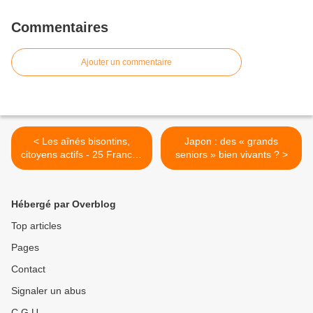
Commentaires
Ajouter un commentaire
< Les aînés bisontins,
Japon : des « grands
citoyens actifs - 25 Franche
seniors » bien vivants ? >
Comté
Hébergé par Overblog
Top articles
Pages
Contact
Signaler un abus
C.G.U.