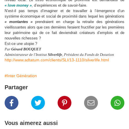
« love money »
, d
’
expériences et de savoir-faire.
N
’
est-il pas temps d
’
imaginer et de travailler à l
’
émergence d
’
un
système économique et social de proximité dans lequel les générations
« montantes »
prendraient en charge la retraite des générations
vieillissantes alors que ces dernières feraient fructifier par les premières
leur patrimoine qui de ce fait deviendrait créateurs d
’
emplois et de
nouvelles richesses ?
Est-ce une utopie ?
Par
Gérard BOUQUET
Administrateur de l'Institut
Silverlife
, Président du Fonds de Dotation
http://www.adtatum.com/clients/SLI/13-1110/silverlife.html
#Inter Génération
Partager
Vous aimerez aussi