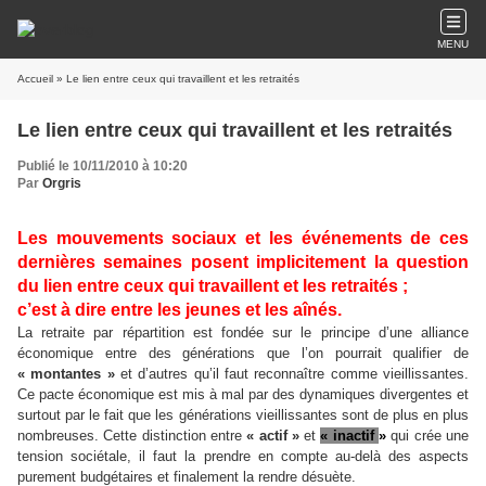
MENU
Accueil
» Le lien entre ceux qui travaillent et les retraités
Le lien entre ceux qui travaillent et les retraités
Publié le 10/11/2010 à 10:20
Par
Orgris
Les mouvements sociaux et les événements de ces
dernières semaines posent implicitement la question
du lien entre ceux qui travaillent et les retraités ;
c’
est à dire entre les jeunes et les aînés.
La retraite par répartition est fondée sur le principe d
’
une alliance
économique entre des générations que l
’
on pourrait qualifier de
« montantes »
et d
’
autres qu
’
il faut reconnaître comme vieillissantes.
Ce pacte économique est mis à mal par des dynamiques divergentes et
surtout par le fait que les générations vieillissantes sont de plus en plus
nombreuses. Cette distinction entre
« actif »
et
« inactif
»
qui crée une
tension sociétale, il faut la prendre en compte au-delà des aspects
purement budgétaires et finalement la rendre désuète.