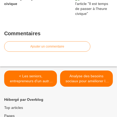
civique
Commentaires
Ajouter un commentaire
< Les seniors,
Analyse des besoins
entrepreneurs d'un autre
sociaux pour améliorer la
type
politique vis-à-vis des
personnes âgées à Metz –
Lorraine-57- >
Hébergé par Overblog
Top articles
Pages