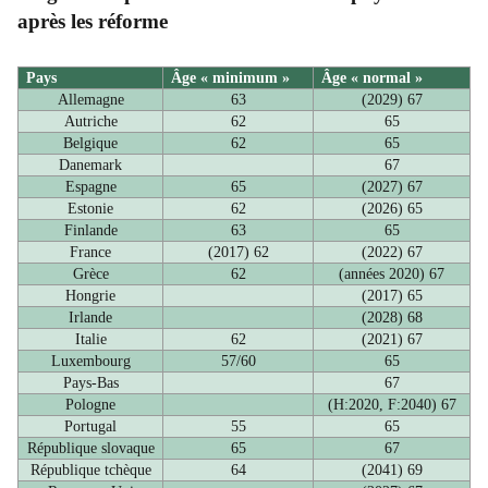
après les réforme
Pays
Âge « minimum »
Âge « normal »
Allemagne
63
(2029) 67
Autriche
62
65
Belgique
62
65
Danemark
67
Espagne
65
(2027) 67
Estonie
62
(2026) 65
Finlande
63
65
France
(2017) 62
(2022) 67
Grèce
62
(années 2020) 67
Hongrie
(2017) 65
Irlande
(2028) 68
Italie
62
(2021) 67
Luxembourg
57/60
65
Pays-Bas
67
Pologne
(H:2020, F:2040) 67
Portugal
55
65
République slovaque
65
67
République tchèque
64
(2041) 69