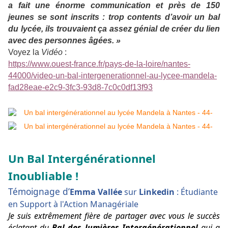
a fait une énorme communication et près de 150
jeunes se sont inscrits : trop contents d’avoir un bal
du lycée, ils trouvaient ça assez génial de créer du lien
avec des personnes âgées. »
Voyez la
Vidéo
:
https://www.ouest-france.fr/pays-de-la-loire/nantes-
44000/video-un-bal-intergenerationnel-au-lycee-mandela-
fad28eae-e2c9-3fc3-93d8-7c0c0df13f93
Un Bal Intergénérationnel
Inoubliable !
Témoignage d’
Emma Vallée
sur
Linkedin
: Étudiante
en Support à l'Action Managériale
Je suis extrêmement fière de partager avec vous le succès
éclatant du
Bal des lumières Intergénérationnel
qui a