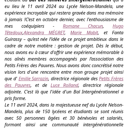
eu lieu le 11 avril 2024 au Lycée Nelson-Mandela, une
expérience incroyable qui restera gravée dans ma mémoire
à jamais !
C’est en octobre dernier, avec l'enthousiasme de
mes coéquipiers -
Romane Chacun
,
Hugo
Têtedoux
,
Alexandra MÉGRET
,
Marie Mabit
, et Fanta
Guirassy – qu’est née l’idée de ce projet ambitieux dans le
cadre de notre matière : gestion de projet. Dès le début,
nous avons eu à cœur d'offrir une expérience mémorable à
nos aînés membres accompagnés par l’association des
Petits Frères des Pauvres.
Nous avons donc concrétisé notre
vision lors d'une rencontre entre mon groupe projet ainsi
que d'
Emilie Sarrazin
, directrice régionale des
Petits Frères
des Pauvres
, et de
Luce Rolland
, directrice régionale
adjointe. C'est là que l'idée d'un Bal Intergénérationnel a
pris forme.
Le 11 avril 2024, dans la majestueuse nef du Lycée Nelson-
Mandela, plus de 150 lycéens et étudiants se sont réunis
avec 50 personnes âgées et 30 bénévoles et salariés,
formant ainsi une communauté intergénérationnelle