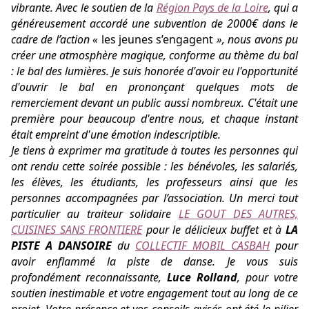
vibrante.
Avec le soutien de la
Région Pays de la Loire
, qui a
généreusement accordé une subvention de 2000€ dans le
cadre de l’action «
les jeunes s’engagent
», nous avons pu
créer une atmosphère magique, conforme au thème du bal
: le bal des lumières.
Je suis honorée d'avoir eu l'opportunité
d'ouvrir le bal en prononçant quelques mots de
remerciement devant un public aussi nombreux. C'était une
première pour beaucoup d'entre nous, et chaque instant
était empreint d'une émotion indescriptible.
Je tiens à exprimer ma gratitude à toutes les personnes qui
ont rendu cette soirée possible : les bénévoles, les salariés,
les élèves, les étudiants, les professeurs ainsi que les
personnes accompagnées par l’association.
Un merci tout
particulier au traiteur solidaire
LE GOUT DES AUTRES,
CUISINES SANS FRONTIERE
pour le délicieux buffet et à
LA
PISTE A DANSOIRE
du
COLLECTIF MOBIL CASBAH
pour
avoir enflammé la piste de danse.
Je vous suis
profondément reconnaissante,
Luce Rolland
, pour votre
soutien inestimable et votre engagement tout au long de ce