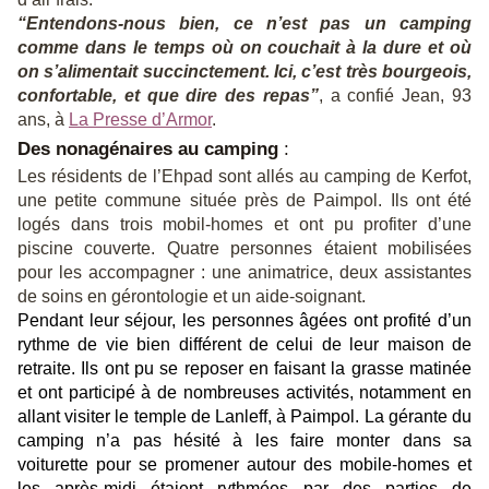
“Entendons-nous bien, ce n’est pas un camping
comme dans le temps où on couchait à la dure et où
on s’alimentait succinctement. Ici, c’est très bourgeois,
confortable, et que dire des repas”
, a confié Jean, 93
ans, à
La Presse d’Armor
.
Des nonagénaires au camping
:
Les résidents de l’Ehpad sont allés au camping de Kerfot,
une petite commune située près de Paimpol. Ils ont été
logés dans trois mobil-homes et ont pu profiter d’une
piscine couverte. Quatre personnes étaient mobilisées
pour les accompagner : une animatrice, deux assistantes
de soins en gérontologie et un aide-soignant.
Pendant leur séjour, les personnes âgées ont profité d’un
rythme de vie bien différent de celui de leur maison de
retraite. Ils ont pu se reposer en faisant la grasse matinée
et ont participé à de nombreuses activités, notamment en
allant visiter le temple de Lanleff, à Paimpol. La gérante du
camping n’a pas hésité à les faire monter dans sa
voiturette pour se promener autour des mobile-homes et
les après-midi étaient rythmées par des parties de