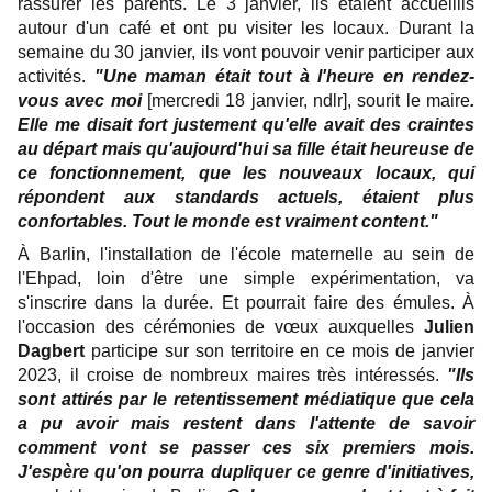
rassurer les parents. Le 3 janvier, ils étaient accueillis
autour d'un café et ont pu visiter les locaux. Durant la
semaine du 30 janvier, ils vont pouvoir venir participer aux
activités.
"Une maman était tout à l'heure en rendez-
vous avec moi
[mercredi 18 janvier, ndlr], sourit le maire
.
Elle me disait fort justement qu'elle avait des craintes
au départ mais qu'aujourd'hui sa fille était heureuse de
ce fonctionnement, que les nouveaux locaux, qui
répondent aux standards actuels, étaient plus
confortables. Tout le monde est vraiment content."
À Barlin, l'installation de l'école maternelle au sein de
l'Ehpad, loin d'être une simple expérimentation, va
s'inscrire dans la durée. Et pourrait faire des émules. À
l'occasion des cérémonies de vœux auxquelles
Julien
Dagbert
participe sur son territoire en ce mois de janvier
2023, il croise de nombreux maires très intéressés.
"Ils
sont attirés par le retentissement médiatique que cela
a pu avoir mais restent dans l'attente de savoir
comment vont se passer ces six premiers mois.
J'espère qu'on pourra dupliquer ce genre d'initiatives,