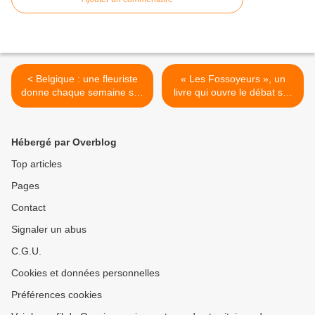
< Belgique : une fleuriste
« Les Fossoyeurs », un
donne chaque semaine ses
livre qui ouvre le débat sur
invendus aux personnes
la gestion et le contrôle des
âgées isolées
maisons de retraite >
Hébergé par Overblog
Top articles
Pages
Contact
Signaler un abus
C.G.U.
Cookies et données personnelles
Préférences cookies