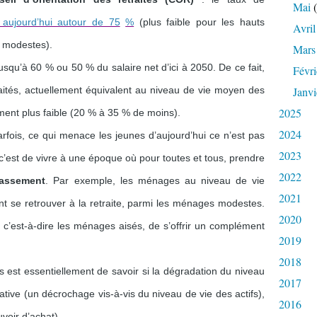
Mai
(
e aujourd’hui autour de 75
%
(plus faible pour les hauts
Avril
s modestes).
Mars
jusqu’à 60 % ou 50 % du salaire net d’ici à 2050. De ce fait,
Févri
Janvi
aités, actuellement équivalent au niveau de vie moyen des
2025
ment plus faible (20 % à 35 % de moins).
2024
rfois, ce qui menace les jeunes d’aujourd’hui ce n’est pas
2023
 c’est de vivre à une époque où pour toutes et tous, prendre
2022
lassement
. Par exemple, les ménages au niveau de vie
2021
nt se retrouver à la retraite, parmi les ménages modestes.
2020
c’est-à-dire les ménages aisés, de s’offrir un complément
2019
2018
 est essentiellement de savoir si la dégradation du niveau
2017
ative (un décrochage vis-à-vis du niveau de vie des actifs),
2016
voir d’achat).