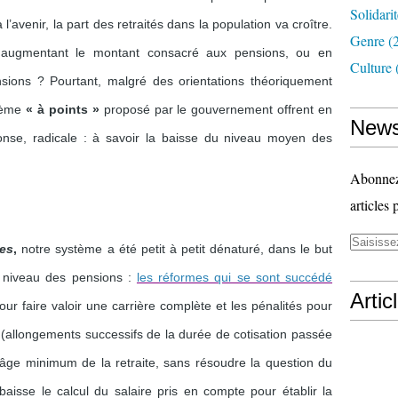
Solidari
 l’avenir, la part des retraités dans la population va croître.
Genre
(
n augmentant le montant consacré aux pensions, ou en
Culture
ions ? Pourtant, malgré des orientations théoriquement
stème
« à points »
proposé par le gouvernement offrent en
News
nse, radicale : à savoir la baisse du niveau moyen des
Abonnez-
articles 
ies
,
notre système a été petit à petit dénaturé, dans le but
e niveau des pensions :
les réformes qui se sont succédé
Artic
our faire valoir une carrière complète et les pénalités pour
e (allongements successifs de la durée de cotisation passée
l’âge minimum de la retraite, sans résoudre la question du
baisse le calcul du salaire pris en compte pour établir la