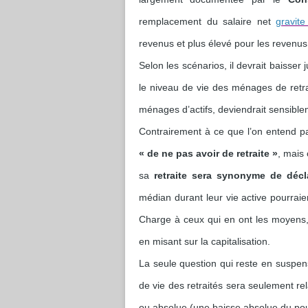
remplacement du salaire net
gravit
revenus et plus élevé pour les revenu
Selon les scénarios, il devrait baisser 
le niveau de vie des ménages de retr
ménages d’actifs, deviendrait sensible
Contrairement à ce que l’on entend pa
« de ne pas avoir de retraite »
, mais
sa
retraite sera synonyme de déc
médian durant leur vie active pourraie
Charge à ceux qui en ont les moyens, 
en misant sur la capitalisation.
La seule question qui reste en suspens
de vie des retraités sera seulement rel
ou absolue (une baisse absolue du pou