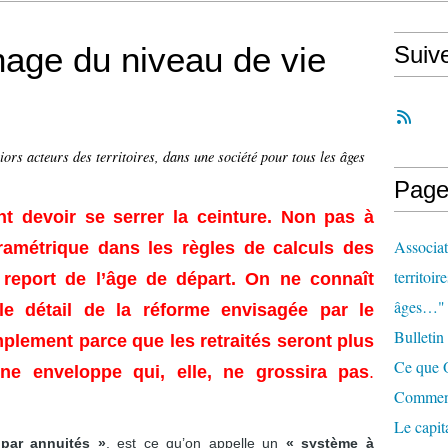
age du niveau de vie
Suiv
iors acteurs des territoires, dans une société pour tous les âges
Page
t devoir se serrer la ceinture.
Non pas à
Associat
amétrique dans les règles de calculs des
territoir
report de l’âge de départ. On ne connaît
âges…"
le détail de la réforme envisagée par le
Bulletin
plement parce que les retraités seront plus
Ce que O
e enveloppe qui, elle, ne grossira pas
.
Comment 
Le capit
 par annuités »
, est ce qu’on appelle un
« système à