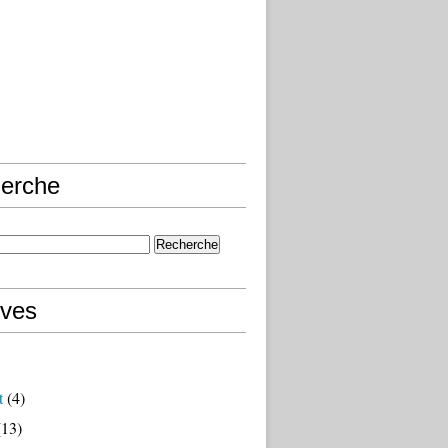
erche
ives
t
(4)
13)