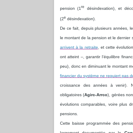
re
pension (1
désindexation), et déco
e
(2
désindexation).
De ce fait, depuis plusieurs années, l
le montant de la pension et le dernier 
arrivent à la retraite
, et cette évoluti
ont atteint –, garantir l’équilibre fin
peu), donc en diminuant le montant mo
financier du système ne requiert pas 
croissance des années à venir). 
obligatoires (
Agirc-Arrco
), gérées non
évolutions comparables, voire plus d
pensions.
Cette baisse programmée des pension
largement documentée par le
Con