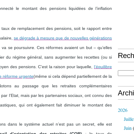
nnecté le montant des pensions liquidées de l’inflation
e taux de remplacement des pensions, soit le rapport entre
salaire,
se dégrade à mesure que de nouvelles générations
on va se poursuivre. Ces réformes avaient un but – qu’elles
Rech
ancier du régime général, sans augmenter les recettes (ou si
yen des pensions. C’est la raison pour laquelle,
l’équilibre
de réforme urgente
(même si cela dépend partiellement de la
Notons au passage que les retraites complémentaires
Arch
 par l’Etat, mais par les partenaires sociaux, ont connu des
rastiques, qui ont également fait diminuer le montant des
2026
Juille
s dans le système actuel n’est pas un secret, elle est
Juin
(
seil d’orientation des retraites (COR)
: le taux de