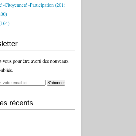
té -citoyenneté -participation
(201)
200)
(164)
letter
vous pour être averti des nouveaux
publiés.
les récents