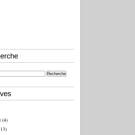
erche
ives
t
(4)
13)