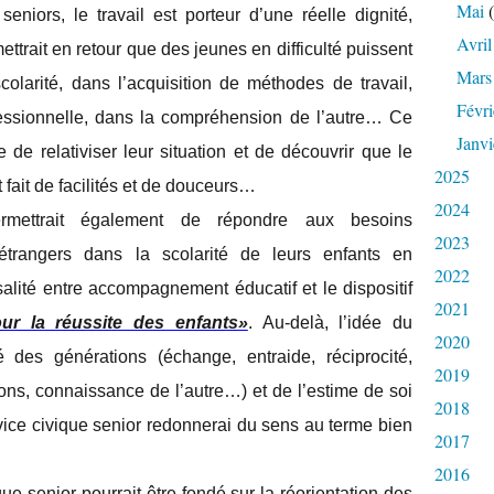
Mai
(
iors, le travail est porteur d’une réelle dignité,
Avril
rmettrait en retour que des jeunes en difficulté puissent
Mars
colarité, dans l’acquisition de méthodes de travail,
Févri
ofessionnelle, dans la compréhension de l’autre… Ce
Janvi
de relativiser leur situation et de découvrir que le
2025
 fait de facilités et de douceurs…
2024
rmettrait également de répondre aux besoins
2023
trangers dans la scolarité de leurs enfants en
2022
alité entre accompagnement éducatif et le dispositif
2021
our la réussite des enfants»
. Au-delà, l’idée du
2020
 des générations (échange, entraide, réciprocité,
2019
tions, connaissance de l’autre…) et de l’estime de soi
2018
service civique senior redonnerai du sens au terme bien
2017
2016
ue senior pourrait être fondé sur la réorientation des