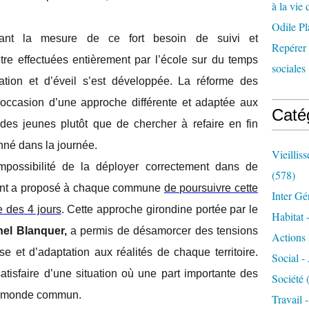
à la vie 
Odile Pl
enant la mesure de ce fort besoin de suivi et
Repérer l
e effectuées entièrement par l’école sur du temps
sociales 
mation et d’éveil s’est développée. La réforme des
l’occasion d’une approche différente et adaptée aux
Caté
 des jeunes plutôt que de chercher à refaire en fin
onné dans la journée.
Vieillis
impossibilité de la déployer correctement dans de
(578)
ent a proposé à chaque commune
de poursuivre cette
Inter Gé
e des 4 jours
. Cette approche girondine portée par le
Habitat 
hel Blanquer,
a permis de désamorcer des tensions
Actions 
sse et d’adaptation aux réalités de chaque territoire.
Social -
tisfaire d’une situation où une part importante des
Société
(
du monde commun.
Travail 