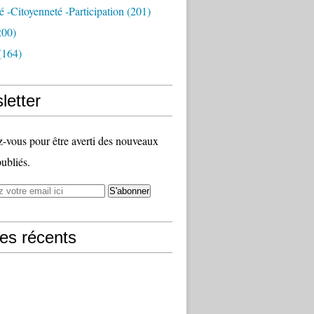
té -citoyenneté -participation
(201)
200)
(164)
letter
vous pour être averti des nouveaux
publiés.
les récents