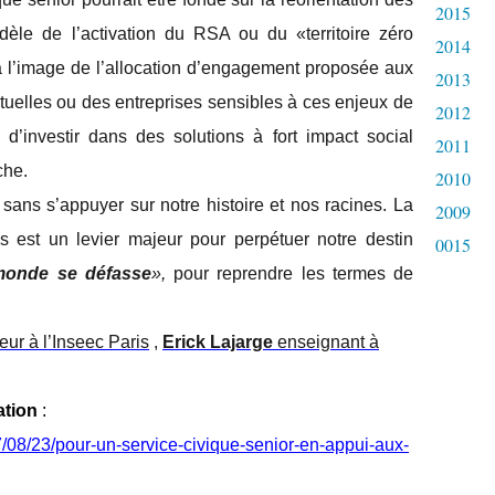
2015
odèle de l’activation du RSA ou du «territoire zéro
2014
à l’image de l’allocation d’engagement proposée aux
2013
tuelles ou des entreprises sensibles à ces enjeux de
2012
 d’investir dans des solutions à fort impact social
2011
che.
2010
sans s’appuyer sur notre histoire et nos racines. La
2009
ns est un levier majeur pour perpétuer notre destin
0015
monde se défasse
»,
pour reprendre les termes de
ur à l’Inseec Paris
,
Erick Lajarge
enseignant à
ation
:
17/08/23/pour-un-service-civique-senior-en-appui-aux-