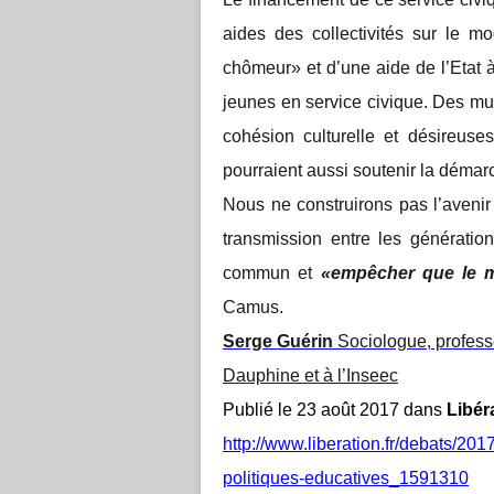
aides des collectivités sur le m
chômeur» et d’une aide de l’Etat 
jeunes en service civique. Des mu
cohésion culturelle et désireuses
pourraient aussi soutenir la démar
Nous ne construirons pas l’avenir 
transmission entre les génératio
commun et
«empêcher que le 
Camus.
Serge Guérin
Sociologue, professe
Dauphine et à l’Inseec
Publié le 23 août 2017 dans
Libér
http://www.liberation.fr/debats/20
politiques-educatives_1591310