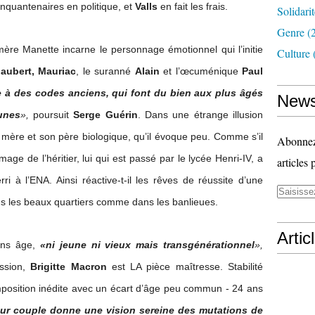
inquantenaires en politique, et
Valls
en fait les frais.
Solidari
Genre
(
d-mère Manette incarne le personnage émotionnel qui l’initie
Culture
laubert, Mauriac
, le suranné
Alain
et l’œcuménique
Paul
à des codes anciens, qui font du bien aux plus âgés
News
unes
»,
poursuit
Serge Guérin
. Dans une étrange illusion
mère et son père biologique, qu’il évoque peu. Comme s’il
Abonnez-
’image de l’héritier, lui qui est passé par le lycée Henri-IV, a
articles 
i à l’ENA. Ainsi réactive-t-il les rêves de réussite d’une
s les beaux quartiers comme dans les banlieues.
Artic
ans âge,
«ni jeune ni vieux mais transgénérationnel
»,
ession,
Brigitte Macron
est LA pièce maîtresse. Stabilité
mposition inédite avec un écart d’âge peu commun - 24 ans
ur couple donne une vision sereine des mutations de