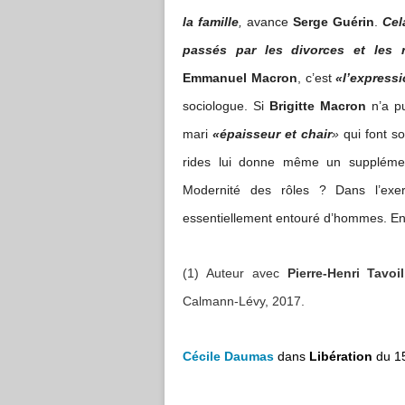
la famille
,
avance
Serge Guérin
.
Cel
passés par les divorces et les r
Emmanuel Macron
, c’est
«l’express
sociologue. Si
Brigitte Macron
n’a pu
mari
«épaisseur et chair
»
qui font so
rides lui donne même un supplémen
Modernité des rôles ? Dans l’exerc
essentiellement entouré d’hommes. En
(1) Auteur avec
Pierre-Henri Tavoil
Calmann-Lévy, 2017.
Cécile Daumas
dans
Libération
du 1