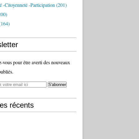
té -citoyenneté -participation
(201)
200)
(164)
letter
vous pour être averti des nouveaux
publiés.
les récents