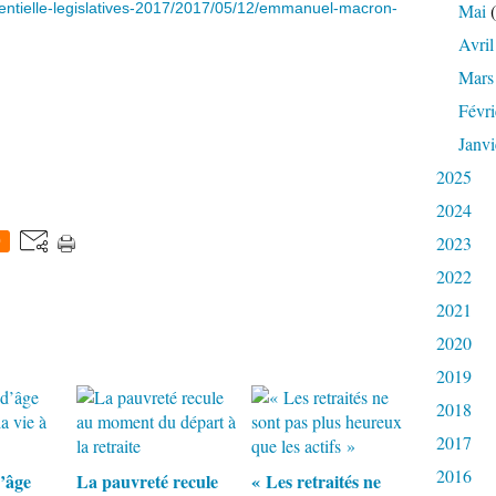
sidentielle-legislatives-2017/2017/05/12/emmanuel-macron-
Mai
(
Avril
Mars
Févri
Janvi
2025
2024
2023
0
2022
2021
2020
2019
2018
2017
2016
d’âge
La pauvreté recule
« Les retraités ne