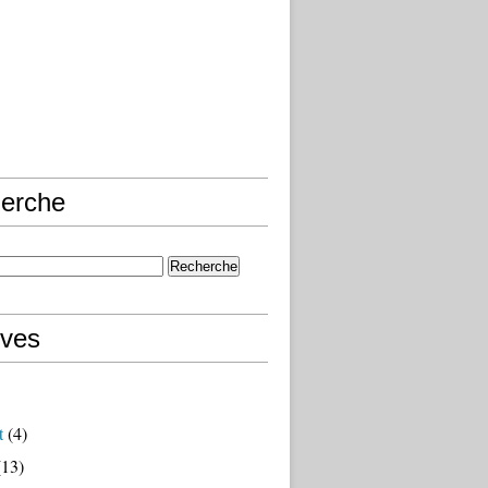
erche
ives
t
(4)
13)