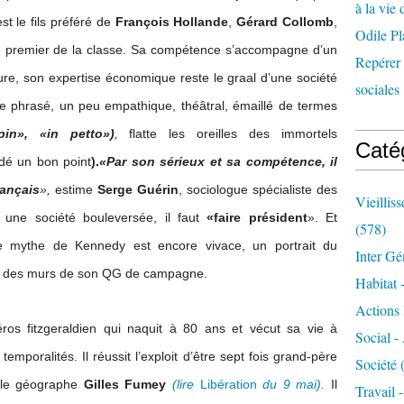
à la vie 
st le fils préféré de
François Hollande
,
Gérard Collomb
,
Odile Pl
Le premier de la classe. Sa compétence s’accompagne d’un
Repérer l
ure, son expertise économique reste le graal d’une société
sociales 
Le phrasé, un peu empathique, théâtral, émaillé de termes
npin», «in petto»)
,
flatte les oreilles des immortels
Caté
rdé un bon point
).
«Par son sérieux et sa compétence, il
rançais
»,
estime
Serge Guérin
, sociologue spécialiste des
Vieillis
s une société bouleversée, il faut
«faire président
». Et
(578)
Le mythe de Kennedy est encore vivace, un portrait du
Inter Gé
 un des murs de son QG de campagne.
Habitat 
Actions 
éros fitzgeraldien qui naquit à 80 ans et vécut sa vie à
Social -
temporalités. Il réussit l’exploit d’être sept fois grand-père
Société
(
e le géographe
Gilles Fumey
(lire
Libération
du 9 mai).
Il
Travail 