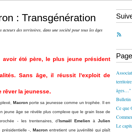
n : Transgénération
Suiv
s acteurs des territoires, dans une société pour tous les âges
Page
 avoir été père, le plus jeune président
Associat
lités. Sans âge, il réussit l’exploit de
territoir
.
âges…"
re rêver la jeunesse
Bulletin
mplexé,
Macron
porte sa jeunesse comme un trophée. Il en
Ce que O
on jeune âge se révèle plus complexe que le grain lisse de
Comment 
ochée - les trentenaires, d’
Ismaël Emelien
à
Julien
Le capit
p présidentielle -,
Macron
entretient une juvénilité qui plaît