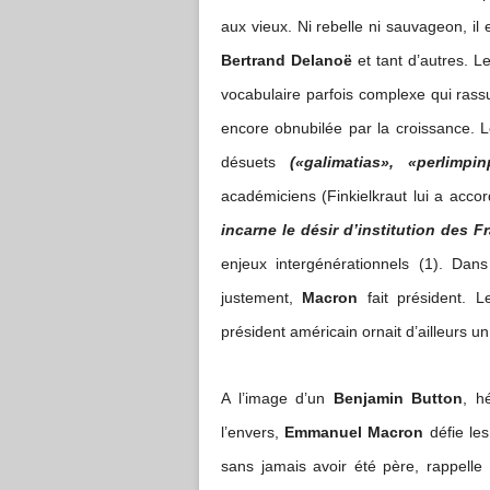
aux vieux. Ni rebelle ni sauvageon, il e
Bertrand Delanoë
et tant d’autres. 
vocabulaire parfois complexe qui rass
encore obnubilée par la croissance. 
désuets
(«galimatias», «perlimpi
académiciens (Finkielkraut lui a acco
incarne le désir d’institution des F
enjeux intergénérationnels (1). Dan
justement,
Macron
fait président. 
président américain ornait d’ailleurs
A l’image d’un
Benjamin Button
, h
l’envers,
Emmanuel Macron
défie les 
sans jamais avoir été père, rappell