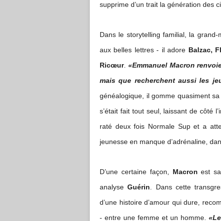
supprime d’un trait la génération des c
Dans le storytelling familial, la gran
aux belles lettres - il adore
Balzac, F
Ricœur
.
«Emmanuel Macron renvoie 
mais que recherchent aussi les je
généalogique, il gomme quasiment sa 
s’était fait tout seul, laissant de côté l
raté deux fois Normale Sup et a atterr
jeunesse en manque d’adrénaline, dan
D’une certaine façon,
Macron
est s
analyse
Guérin
. Dans cette transgr
d’une histoire d’amour qui dure, reco
- entre une femme et un homme.
«Le