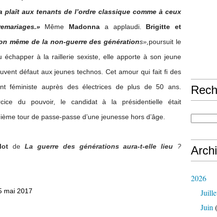
a plaît aux tenants de l’ordre classique comme à ceux
emariages.»
Même
Madonna
a applaudi.
Brigitte et
ion même de la non-guerre des génération
s»,
poursuit le
 échapper à la raillerie sexiste, elle apporte à son jeune
uvent défaut aux jeunes technos. Cet amour qui fait fi des
t féministe auprès des électrices de plus de 50 ans.
Rech
ice du pouvoir, le candidat à la présidentielle était
ième tour de passe-passe d’une jeunesse hors d’âge.
lot
de
La guerre des générations aura-t-elle lieu
?
Arch
2026
5 mai 2017
Juille
Juin
(