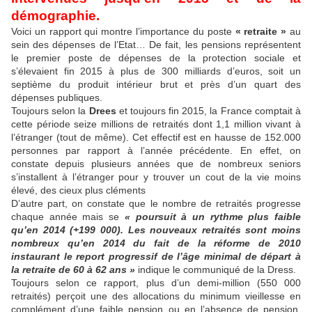
démographie.
Voici un rapport qui montre l’importance du poste
« retraite »
au
sein des dépenses de l’Etat… De fait, les pensions représentent
le premier poste de dépenses de la protection sociale et
s’élevaient fin 2015 à plus de 300 milliards d’euros, soit un
septième du produit intérieur brut et près d’un quart des
dépenses publiques.
Toujours selon la
Drees
et toujours fin 2015, la France comptait à
cette période seize millions de retraités dont 1,1 million vivant à
l’étranger (tout de même). Cet effectif est en hausse de 152.000
personnes par rapport à l’année précédente. En effet, on
constate depuis plusieurs années que de nombreux seniors
s’installent à l’étranger pour y trouver un cout de la vie moins
élevé, des cieux plus cléments
D’autre part, on constate que le nombre de retraités progresse
chaque année mais se
« poursuit à un rythme plus faible
qu’en 2014 (+199 000). Les nouveaux retraités sont moins
nombreux qu’en 2014 du fait de la réforme de 2010
instaurant le report progressif de l’âge minimal de départ à
la retraite de 60 à 62 ans »
indique le communiqué de la Dress.
Toujours selon ce rapport, plus d’un demi-million (550 000
retraités) perçoit une des allocations du minimum vieillesse en
complément d’une faible pension ou en l’absence de pension.