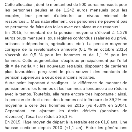
Cette allocation, dont le montant est de 800 euros mensuels pour
les personnes seules et de 1.242 euros mensuels pour les
couples, leur permet d’atteindre un niveau minimal de
ressources… Mais naturellement, ces personnes ne peuvent pas
se permettre de faire des folies avec ces niveaux de revenus !
En 2015, le montant de la pension moyenne s’élevait à 1.376
euros bruts mensuels, tous régimes confondus (salariés du privé,
artisans, indépendants, agriculteurs, etc.). La pension moyenne
corrigée de la revalorisation annuelle (0,1 % en octobre 2015)
s’accroît de 0,5 % pour les hommes et de 1,1 % pour les
femmes. Cette augmentation s’explique principalement par l’effet
dit
« de noria »
: les nouveaux retraités, disposant de carrières
plus favorables, perçoivent le plus souvent des montants de
pension supérieurs à ceux des anciens retraités.
Autre point important à souligner : la différence de montant de
pension entre les femmes et les hommes a tendance à se réduire
avec le temps. Toutefois, elle reste encore très importante : ainsi,
la pension de droit direct des femmes est inférieure de 39,2% en
moyenne à celle des hommes en 2015 (vs 45,8% en 2004).
Cependant, en ajoutant les droits dérivés (pensions de
réversion), l’écart se réduit à 25,1 %.
En 2015, l’âge moyen de départ à la retraite est de 61,6 ans. Une
hausse continue depuis 2010 (+1,1 an). Entre les générations