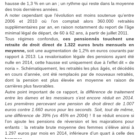
hausse de 1,3 % en un an ; un rythme qui reste dans la moyenne
des trois dernières années.
A noter cependant que l’évolution est moins soutenue qu’entre
2006 et 2010 où l’on comptait alors 360.000 retraités
supplémentaires par an, en raison notamment du report de l’âge
minimal légal de départ, de 60 à 62 ans, à partir de juillet 2011.
Tous régimes confondus,
ces pensionnés touchent une
retraite de droit direct de 1.322 euros bruts mensuels en
moyenne,
soit une augmentation de 1,2% en euros courants par
rapport à 2013. La revalorisation légale des pensions ayant été
nulle en 2014, cette hausse est uniquement due à l’effet dit « de
noria ». Schématiquement, les retraités les plus âgés, et décédés
en cours d’année, ont été remplacés par de nouveaux retraités,
dont la pension est plus élevée en moyenne en raison de
carrières plus favorables.
Autre point important de ce rapport,
la différence de traitement
entre les dames et les messieurs s’est encore réduit en 2014.
Les premières percevant une pension de droit direct de 1.007
euros contre 1.660 euros pour les seconds. Soit, tout de même,
une différence de 39% (vs 45% en 2004)
! Il se réduit encore si
l’on ajoute les pensions de réversion et les majorations pour
enfants : la retraite brute moyenne des femmes s’élève ainsi à
1.297 euros par mois en 2014, inférieure d’un quart à celle des
hommes.