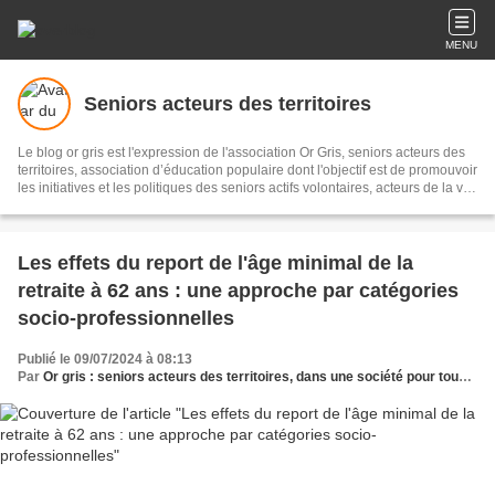
MENU
Seniors acteurs des territoires
Le blog or gris est l'expression de l'association Or Gris, seniors acteurs des
territoires, association d’éducation populaire dont l'objectif est de promouvoir
les initiatives et les politiques des seniors actifs volontaires, acteurs de la vie
économique, sociale et culturelle pour un meilleur vivre ensemble sur les
territoires. Il s'agit de recueillir et diffuser initiatives et informations sur le
sujet, les partager en réseau, pour témoigner et accompagner les territoires.
Les effets du report de l'âge minimal de la
retraite à 62 ans : une approche par catégories
socio-professionnelles
Publié le 09/07/2024 à 08:13
Par
Or gris : seniors acteurs des territoires, dans une société pour tous les âges