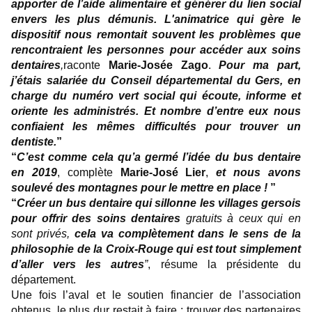
apporter de l’aide alimentaire et générer du lien social
envers les plus démunis. L'animatrice qui gère le
dispositif nous remontait souvent les problèmes que
rencontraient les personnes pour accéder aux soins
dentaires
,
raconte
Marie-Josée Zago
.
Pour ma part,
j’étais salariée du Conseil départemental du Gers, en
charge du numéro vert social qui écoute, informe et
oriente les administrés. Et nombre d’entre eux nous
confiaient les mêmes difficultés pour trouver un
dentiste.
”
“
C’est comme cela qu’a germé l’idée du bus dentaire
en 2019
, complète
Marie-José Lier
,
et
nous avons
soulevé des montagnes pour le mettre en place !
”
“
Créer un bus dentaire qui sillonne les villages gersois
pour offrir des soins dentaires
gratuits à ceux qui en
sont privés,
cela va complètement dans le sens de la
philosophie de la Croix-Rouge qui est tout simplement
d’aller vers les autres
”
, résume la présidente du
département.
Une fois l’aval et le soutien financier de l’association
obtenus, le plus dur restait à faire : trouver des partenaires