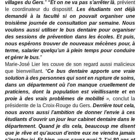
villages du Gers
.”
“Et on ne va pas s’arrêter là
,
prévient
le coordinateur du dispositif.
Les étudiants ont déjà
demandé à la faculté si on pouvait organiser une
troisième journée de consultation par semaine. Nous
voulons aussi utiliser le bus dentaire pour organiser
des sessions de prévention dans les écoles.
Et puis,
nous espérons trouver de nouveaux mécènes pour, à
terme, salarier quelqu’un à plein temps pour conduire
et gérer le bus
.”
Marie-José Lier les couve de son regard aussi malicieux
que bienveillant. “
Ce bus dentaire apporte
une vraie
solution à des personnes qui sont en rupture de soins
,
dans un département où l’on manque cruellement de
praticiens, dont la population est vieillissante et en
proie à des vrais problèmes de mobilité
»,
conclut la
présidente de la Croix-Rouge du Gers.
Derrière tout cela,
nous avons aussi l’ambition de donner l’envie à ces
étudiants d’ouvrir un jour leur cabinet dentaire dans le
département. Quand je dis cela, beaucoup me disent
que je rêve et qu’aucun d’entre eux ne viendra jamais
s’installer ici. Et bien, vous savez quoi ? J’ai 80 ans et