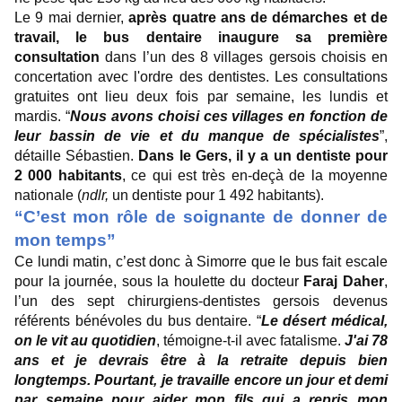
Le 9 mai dernier,
après quatre ans de démarches et de
travail, le bus dentaire inaugure sa première
consultation
dans l’un des 8 villages gersois choisis en
concertation avec l'ordre des dentistes. Les consultations
gratuites ont lieu deux fois par semaine, les lundis et
mardis. “
Nous avons choisi ces villages en fonction de
leur bassin de vie et du manque de spécialistes
”,
détaille Sébastien.
Dans le Gers, il y a un dentiste pour
2 000 habitants
, ce qui est très en-deçà de la moyenne
nationale (
ndlr,
un dentiste pour 1 492 habitants).
“C’est mon rôle de soignante de donner de
mon temps”
Ce lundi matin, c’est donc à Simorre que le bus fait escale
pour la journée, sous la houlette du docteur
Faraj Daher
,
l’un des sept chirurgiens-dentistes gersois devenus
référents bénévoles du bus dentaire. “
Le désert médical,
on le vit au quotidien
, témoigne-t-il avec fatalisme.
J'ai 78
ans et je devrais être à la retraite depuis bien
longtemps. Pourtant, je travaille encore un jour et demi
par semaine pour aider mon fils qui a repris mon