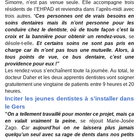
Simorre, n'est pas venue seule. Elle accompagne trois
résidents de l’EHPAD et reviendra dans l’après-midi avec
trois autres. “
Ces personnes ont de vrais besoins en
soins dentaires mais ils n’ont personne pour les
conduire chez le dentiste
,
où de toute façon c’est la
croix et la bannière pour obtenir un rendez-vous
,
se
désole-t-elle
.
Et certains soins ne sont pas pris en
charge car ils n’ont pas tous une mutuelle. Alors, à
tous points de vue, ce bus dentaire, c’est une
providence pour eux !”
Les rendez-vous s’enchaînent toute la journée. Au total, le
docteur Daher et les deux apprentis dentistes vont soigner
gratuitement une vingtaine de patients entre 9 heures et 20
heures.
Inciter les jeunes dentistes à s’installer dans
le Gers
“
On a tellement travaillé pour monter ce projet, mais ça
en valait vraiment la peine
,
se réjouit Marie-Josée
Zago.
C
ar
aujourd’hui on ne laissera plus jamais
quelqu’un seul avec sa rage de dents dans nos petits