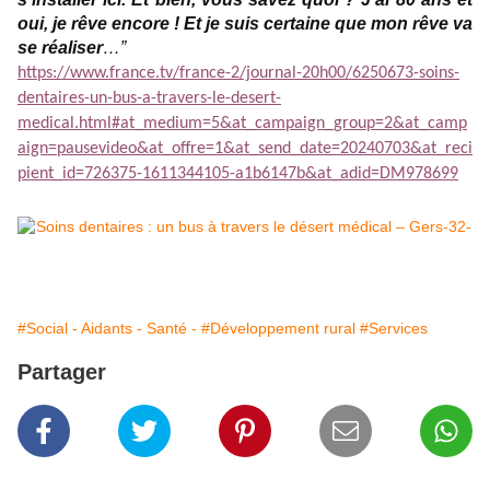
oui, je rêve encore ! Et je suis certaine que mon rêve va
se réaliser
…”
https://www.france.tv/france-2/journal-20h00/6250673-soins-
dentaires-un-bus-a-travers-le-desert-
medical.html#at_medium=5&at_campaign_group=2&at_camp
aign=pausevideo&at_offre=1&at_send_date=20240703&at_reci
pient_id=726375-1611344105-a1b6147b&at_adid=DM978699
#Social - Aidants - Santé -
#Développement rural
#Services
Partager