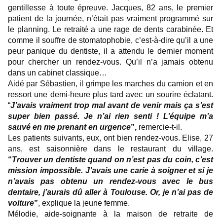
gentillesse à toute épreuve. Jacques, 82 ans, le premier
patient de la journée, n’était pas vraiment programmé sur
le planning. Le retraité a une rage de dents carabinée. Et
comme il souffre de stomatophobie, c’est-à-dire qu’il a une
peur panique du dentiste, il a attendu le dernier moment
pour chercher un rendez-vous. Qu’il n’a jamais obtenu
dans un cabinet classique…
Aidé par Sébastien, il grimpe les marches du camion et en
ressort une demi-heure plus tard avec un sourire éclatant.
“
J’avais vraiment trop mal avant de venir mais ça s’est
super bien passé. Je n’ai rien senti ! L’équipe m’a
sauvé en me prenant en urgence
”,
remercie-t-il.
Les patients suivants, eux, ont bien rendez-vous. Elise, 27
ans, est saisonnière dans le restaurant du village.
“
Trouver un dentiste quand on n’est pas du coin, c’est
mission impossible. J’avais une carie à soigner et si je
n’avais pas obtenu un rendez-vous avec le bus
dentaire, j’aurais dû aller à Toulouse. Or, je n’ai pas de
voiture
”
, explique la jeune femme.
Mélodie, aide-soignante à la maison de retraite de