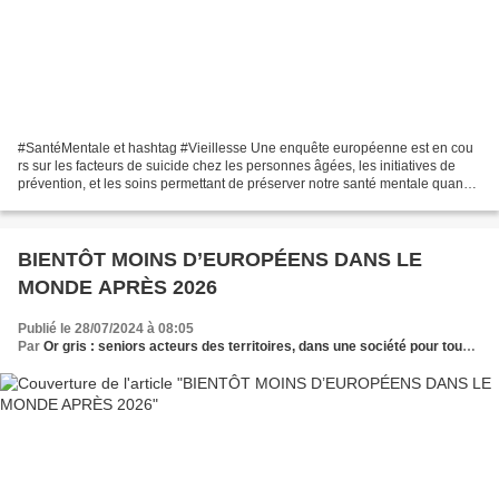
#SantéMentale et hashtag #Vieillesse Une enquête européenne est en cou
rs sur les facteurs de suicide chez les personnes âgées, les initiatives de
prévention, et les soins permettant de préserver notre santé mentale quand
on vieillit. Vous vous sentez...
BIENTÔT MOINS D’EUROPÉENS DANS LE
MONDE APRÈS 2026
Publié le 28/07/2024 à 08:05
Par
Or gris : seniors acteurs des territoires, dans une société pour tous les âges