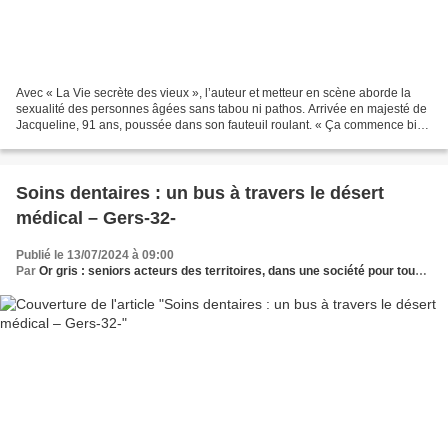
Avec « La Vie secrète des vieux », l’auteur et metteur en scène aborde la
sexualité des personnes âgées sans tabou ni pathos. Arrivée en majesté de
Jacqueline, 91 ans, poussée dans son fauteuil roulant. « Ça commence bien
» , murmure un spectateur aux...
Soins dentaires : un bus à travers le désert
médical – Gers-32-
Publié le 13/07/2024 à 09:00
Par
Or gris : seniors acteurs des territoires, dans une société pour tous les âges