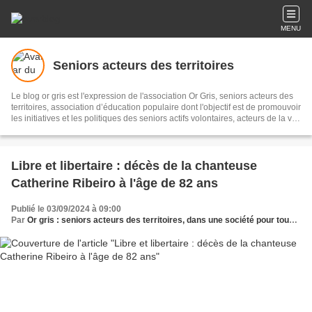
MENU
Seniors acteurs des territoires
Le blog or gris est l'expression de l'association Or Gris, seniors acteurs des
territoires, association d’éducation populaire dont l'objectif est de promouvoir
les initiatives et les politiques des seniors actifs volontaires, acteurs de la vie
économique, sociale et culturelle pour un meilleur vivre ensemble sur les
territoires. Il s'agit de recueillir et diffuser initiatives et informations sur le
sujet, les partager en réseau, pour témoigner et accompagner les territoires.
Libre et libertaire : décès de la chanteuse
Catherine Ribeiro à l'âge de 82 ans
Publié le 03/09/2024 à 09:00
Par
Or gris : seniors acteurs des territoires, dans une société pour tous les âges