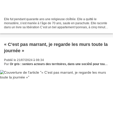
Elle fut pendant quarante ans une religieuse cloîtrée. Elle a quitté le
monastère, s’est mariée à l’âge de 70 ans, saute en parachute. Elle raconte
dans un livre sa libération C’est un bel appartement lyonnais, à cinq minutes
de la gare de la Part-Dieu....
« C’est pas marrant, je regarde les murs toute la
journée »
Publié le 21/07/2024 à 08:34
Par
Or gris : seniors acteurs des territoires, dans une société pour tous les âges