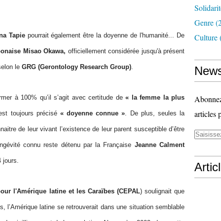
Solidari
Genre
(
na Tapie
pourrait également être la doyenne de l'humanité... De
Culture
ponaise Misao Okawa,
officiellement considérée jusqu'à présent
elon le
GRG (Gerontology Research Group)
.
News
firmer à 100% qu’il s’agit avec certitude de
« la femme la plus
Abonnez-
articles 
 est toujours précisé
« doyenne connue »
. De plus, seules la
naitre de leur vivant l’existence de leur parent susceptible d’être
ongévité connu reste détenu par la Française
Jeanne Calment
 jours.
Artic
r l'Amérique latine et les Caraïbes (CEPAL
) soulignait que
s, l’Amérique latine se retrouverait dans une situation semblable