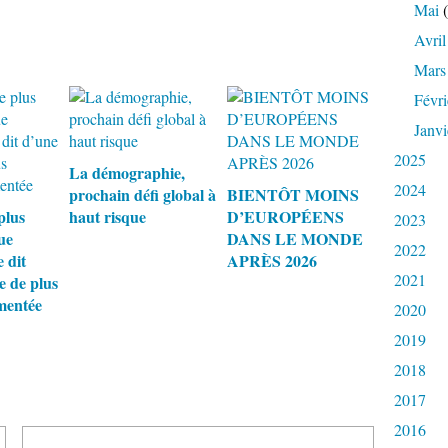
Mai
(
Avril
Mars
Févri
Janvi
2025
La démographie,
2024
prochain défi global à
BIENTÔT MOINS
plus
haut risque
D’EUROPÉENS
2023
ue
DANS LE MONDE
2022
 dit
APRÈS 2026
2021
 de plus
mentée
2020
2019
2018
2017
2016