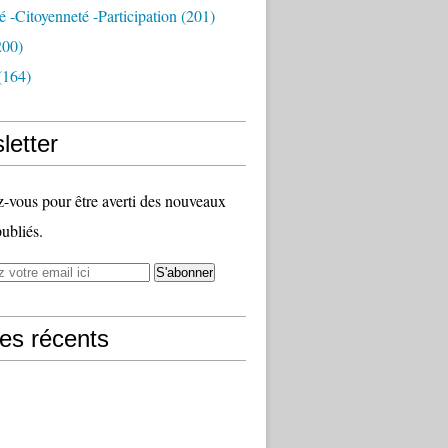
té -citoyenneté -participation
(201)
200)
(164)
letter
vous pour être averti des nouveaux
publiés.
les récents