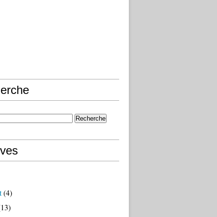
erche
ives
t
(4)
13)