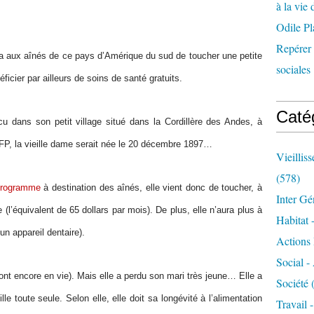
à la vie 
Odile Pl
Repérer l
ra aux aînés de ce pays d’Amérique du sud de toucher une petite
sociales 
éficier par ailleurs de soins de santé gratuits.
Caté
u dans son petit village situé dans la Cordillère des Andes, à
FP, la vieille dame serait née le 20 décembre 1897…
Vieillis
(578)
programme
à destination des aînés, elle vient donc de toucher, à
Inter Gé
 (l’équivalent de 65 dollars par mois). De plus, elle n’aura plus à
Habitat 
'un appareil dentaire).
Actions 
Social -
ont encore en vie). Mais elle a perdu son mari très jeune… Elle a
Société
(
e toute seule. Selon elle, elle doit sa longévité à l’alimentation
Travail 