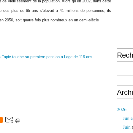
e de vieillissement de la population. Alors qu’en 2002, dans cette
 des plus de 65 ans s’élevait à 41 millions de personnes, ils
 en 2050, soit quatre fois plus nombreux en un demi-siècle
Rech
-Tapie-touche-sa-premiere-pension-a-l-age-de-116-ans-
Arch
2026
Juille
0
Juin
(