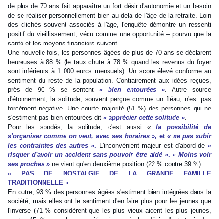
de plus de 70 ans fait apparaître un fort désir d'autonomie et un besoin
de se réaliser personnellement bien au-delà de l'âge de la retraite. Loin
des clichés souvent associés à l'âge, l'enquête démontre un ressenti
positif du vieillissement, vécu comme une opportunité – pourvu que la
santé et les moyens financiers suivent.
Une nouvelle fois, les personnes âgées de plus de 70 ans se déclarent
heureuses à 88 % (le taux chute à 78 % quand les revenus du foyer
sont inférieurs à 1 000 euros mensuels). Un score élevé conforme au
sentiment du reste de la population. Contrairement aux idées reçues,
près de 90 % se sentent
« bien entourées »
. Autre source
d'étonnement, la solitude, souvent perçue comme un fléau, n'est pas
forcément négative. Une courte majorité (51 %) des personnes qui ne
s'estiment pas bien entourées dit
« apprécier cette solitude »
.
Pour les sondés, la solitude, c'est aussi
«
la possibilité de
s'organiser comme on veut, avec ses horaires »,
et
« ne pas subir
les contraintes des autres »
.
L'inconvénient majeur est d'abord de
«
risquer d'avoir un accident sans pouvoir être aidé »
.
« Moins voir
ses proches »
ne vient qu'en deuxième position (22 % contre 39 %).
« PAS DE NOSTALGIE DE LA GRANDE FAMILLE
TRADITIONNELLE »
En outre, 93 % des personnes âgées s'estiment bien intégrées dans la
société, mais elles ont le sentiment d'en faire plus pour les jeunes que
l'inverse (71 % considèrent que les plus vieux aident les plus jeunes,