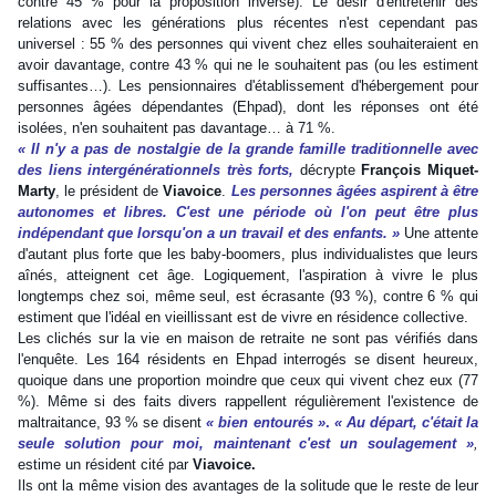
contre 45 % pour la proposition inverse). Le désir d'entretenir des
relations avec les générations plus récentes n'est cependant pas
universel : 55 % des personnes qui vivent chez elles souhaiteraient en
avoir davantage, contre 43 % qui ne le souhaitent pas (ou les estiment
suffisantes…). Les pensionnaires d'établissement d'hébergement pour
personnes âgées dépendantes (Ehpad), dont les réponses ont été
isolées, n'en souhaitent pas davantage… à 71 %.
« Il n'y a pas de nostalgie de la grande famille traditionnelle avec
des liens intergénérationnels très forts,
décrypte
François Miquet-
Marty
, le président de
Viavoice
.
Les personnes âgées aspirent à être
autonomes et libres. C'est une période où l'on peut être plus
indépendant que lorsqu'on a un travail et des enfants. »
Une attente
d'autant plus forte que les baby-boomers, plus individualistes que leurs
aînés, atteignent cet âge. Logiquement, l'aspiration à vivre le plus
longtemps chez soi, même seul, est écrasante (93 %), contre 6 % qui
estiment que l'idéal en vieillissant est de vivre en résidence collective.
Les clichés sur la vie en maison de retraite ne sont pas vérifiés dans
l'enquête. Les 164 résidents en Ehpad interrogés se disent heureux,
quoique dans une proportion moindre que ceux qui vivent chez eux (77
%). Même si des faits divers rappellent régulièrement l'existence de
maltraitance, 93 % se disent
« bien entourés »
.
« Au départ, c'était la
seule solution pour moi, maintenant c'est un soulagement »
,
estime un résident cité par
Viavoice.
Ils ont la même vision des avantages de la solitude que le reste de leur