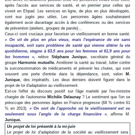
après l'accès aux services de santé, et en premier pour celles qui
vivent en Ehpad. Les services en ligne, de plus en plus développés,
sont eux jugés peu utiles. Les personnes âgées souhaiteraient
également avoir davantage accès à des conférences ou des services
de prévention (ateliers, groupes de parole)…
Ceux-ci sont cruciaux pour favoriser un vieillissement en bonne santé.
« On vit de plus en plus vieux, mais l'espérance de vie sans
incapacité, soit sans problème de santé qui vienne altérer la vie
quotidienne, stagne à 63,5 ans pour les femmes et 61,9 ans pour
les hommes »,
relève
Stéphane Juniqu
e, secrétaire général du
groupe
Harmonie mutuelle.
Améliorer la santé au travail, lutter contre
la surconsommation de médicaments et prévenir les chutes, qui sont
souvent une porte d'entrée dans la dépendance, sont, selon
M.
Junique
, des impératifs. Les deux derniers doivent figurer dans le
projet de loi d'adaptation au vieillissement.
Est-ce l'effet du discours positif sur l'âge martelé par l'ex-ministre
chargée de l'autonomie
Michèle Delaunay
? Le sentiment que l'on se
préoccupe des personnes âgées en France progresse (68 % contre 61
% en 2013).
« On sort de l'approche où le vieillissement est vu
seulement sous l'angle de la charge financière »
,
affirme M.
Junique.
Un projet de loi présenté à la mi-juin
Le projet de loi d’adaptation de la société au vieillissement sera