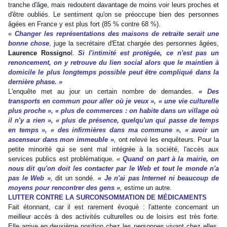
tranche d'âge, mais redoutent davantage de moins voir leurs proches et
d'être oubliés. Le sentiment qu'on se préoccupe bien des personnes
âgées en France y est plus fort (85 % contre 68 %).
«
Changer les représentations des maisons de retraite serait une
bonne chose
, juge la secrétaire d'Etat chargée des personnes âgées,
Laurence Rossigno
l.
Si l'intimité est protégée, ce n'est pas un
renoncement, on y retrouve du lien social alors que le maintien à
domicile le plus longtemps possible peut être compliqué dans la
dernière phase. »
L'enquête met au jour un certain nombre de demandes.
« Des
transports en commun pour aller où je veux », « une vie culturelle
plus proche »,
« plus de commerces : on habite dans un village où
il n'y a rien », « plus de présence, quelqu'un qui passe de temps
en temps »,
« des infirmières dans ma commune »,
« avoir un
ascenseur dans mon immeuble »
,
ont relevé les enquêteurs. Pour la
petite minorité qui se sent mal intégrée à la société, l'accès aux
services publics est problématique.
«
Quand on part à la mairie, on
nous dit qu'on doit les contacter par le Web et tout le monde n'a
pas le Web »
,
dit un sondé.
« Je n'ai pas Internet ni beaucoup de
moyens pour rencontrer des gens »
,
estime un autre.
LUTTER CONTRE LA SURCONSOMMATION DE MÉDICAMENTS
Fait étonnant, car il est rarement évoqué : l'attente concernant un
meilleur accès à des activités culturelles ou de loisirs est très forte.
Elle arrive en deuxième position chez les personnes vivant chez elles,