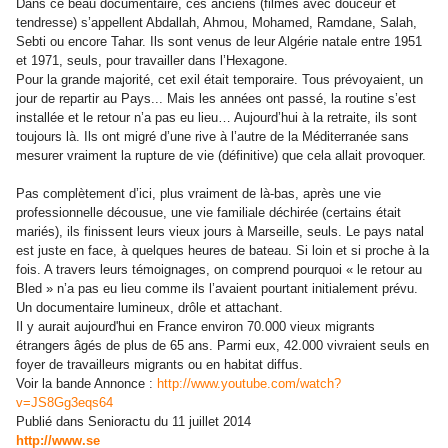
Dans ce beau documentaire, ces anciens (filmés avec douceur et
tendresse) s’appellent Abdallah, Ahmou, Mohamed, Ramdane, Salah,
Sebti ou encore Tahar. Ils sont venus de leur Algérie natale entre 1951
et 1971, seuls, pour travailler dans l’Hexagone.
Pour la grande majorité, cet exil était temporaire. Tous prévoyaient, un
jour de repartir au Pays... Mais les années ont passé, la routine s’est
installée et le retour n’a pas eu lieu… Aujourd’hui à la retraite, ils sont
toujours là. Ils ont migré d’une rive à l’autre de la Méditerranée sans
mesurer vraiment la rupture de vie (définitive) que cela allait provoquer.
Pas complètement d’ici, plus vraiment de là-bas, après une vie
professionnelle décousue, une vie familiale déchirée (certains était
mariés), ils finissent leurs vieux jours à Marseille, seuls. Le pays natal
est juste en face, à quelques heures de bateau. Si loin et si proche à la
fois. A travers leurs témoignages, on comprend pourquoi « le retour au
Bled » n’a pas eu lieu comme ils l’avaient pourtant initialement prévu.
Un documentaire lumineux, drôle et attachant.
Il y aurait aujourd'hui en France environ 70.000 vieux migrants
étrangers âgés de plus de 65 ans. Parmi eux, 42.000 vivraient seuls en
foyer de travailleurs migrants ou en habitat diffus.
Voir la bande Annonce :
http://www.youtube.com/watch?
v=JS8Gg3eqs64
Publié dans Senioractu du 11 juillet 2014
http://www.se