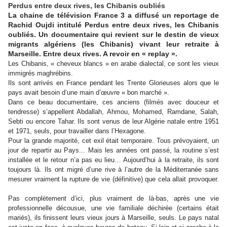
Perdus entre deux rives, les Chibanis oubliés
La chaine de télévision France 3 a diffusé un reportage de
Rachid Oujdi intitulé Perdus entre deux rives, les Chibanis
oubliés. Un documentaire qui revient sur le destin de vieux
migrants algériens (les Chibanis) vivant leur retraite à
Marseille. Entre deux rives. A revoir en « replay ».
Les Chibanis, « cheveux blancs » en arabe dialectal, ce sont les vieux
immigrés maghrébins.
Ils sont arrivés en France pendant les Trente Glorieuses alors que le
pays avait besoin d’une main d’œuvre « bon marché ».
Dans ce beau documentaire, ces anciens (filmés avec douceur et
tendresse) s’appellent Abdallah, Ahmou, Mohamed, Ramdane, Salah,
Sebti ou encore Tahar. Ils sont venus de leur Algérie natale entre 1951
et 1971, seuls, pour travailler dans l’Hexagone.
Pour la grande majorité, cet exil était temporaire. Tous prévoyaient, un
jour de repartir au Pays... Mais les années ont passé, la routine s’est
installée et le retour n’a pas eu lieu… Aujourd’hui à la retraite, ils sont
toujours là. Ils ont migré d’une rive à l’autre de la Méditerranée sans
mesurer vraiment la rupture de vie (définitive) que cela allait provoquer.
Pas complètement d’ici, plus vraiment de là-bas, après une vie
professionnelle décousue, une vie familiale déchirée (certains était
mariés), ils finissent leurs vieux jours à Marseille, seuls. Le pays natal