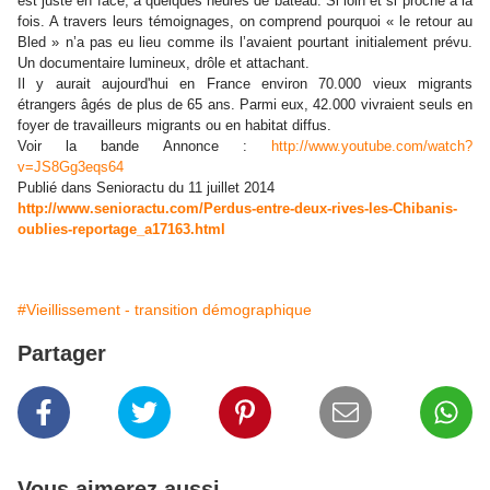
est juste en face, à quelques heures de bateau. Si loin et si proche à la
fois. A travers leurs témoignages, on comprend pourquoi « le retour au
Bled » n’a pas eu lieu comme ils l’avaient pourtant initialement prévu.
Un documentaire lumineux, drôle et attachant.
Il y aurait aujourd'hui en France environ 70.000 vieux migrants
étrangers âgés de plus de 65 ans. Parmi eux, 42.000 vivraient seuls en
foyer de travailleurs migrants ou en habitat diffus.
Voir la bande Annonce :
http://www.youtube.com/watch?
v=JS8Gg3eqs64
Publié dans Senioractu du 11 juillet 2014
http://www.senioractu.com/Perdus-entre-deux-rives-les-Chibanis-
oublies-reportage_a17163.html
#Vieillissement - transition démographique
Partager
Vous aimerez aussi