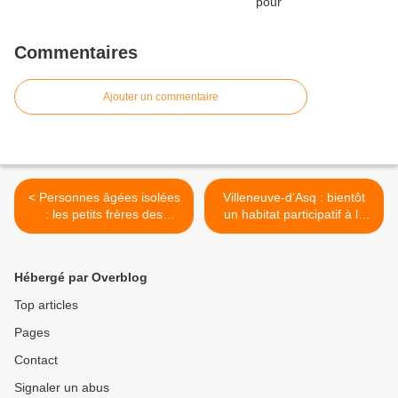
Commentaires
Ajouter un commentaire
< Personnes âgées isolées
Villeneuve-d'Asq : bientôt
: les petits frères des
un habitat participatif à la
Pauvres se mobilisent
Cousinerie >
Hébergé par Overblog
Top articles
Pages
Contact
Signaler un abus