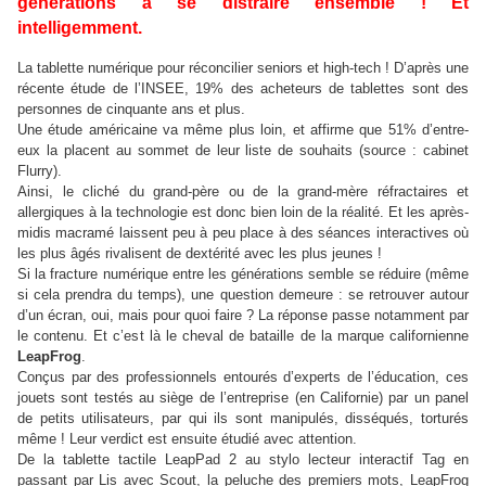
générations à se distraire ensemble ! Et
intelligemment.
La tablette numérique pour réconcilier seniors et high-tech ! D’après une
récente étude de l’INSEE, 19% des acheteurs de tablettes sont des
personnes de cinquante ans et plus.
Une étude américaine va même plus loin, et affirme que 51% d’entre-
eux la placent au sommet de leur liste de souhaits (source : cabinet
Flurry).
Ainsi, le cliché du grand-père ou de la grand-mère réfractaires et
allergiques à la technologie est donc bien loin de la réalité. Et les après-
midis macramé laissent peu à peu place à des séances interactives où
les plus âgés rivalisent de dextérité avec les plus jeunes !
Si la fracture numérique entre les générations semble se réduire (même
si cela prendra du temps), une question demeure : se retrouver autour
d’un écran, oui, mais pour quoi faire ? La réponse passe notamment par
le contenu. Et c’est là le cheval de bataille de la marque californienne
LeapFrog
.
Conçus par des professionnels entourés d’experts de l’éducation, ces
jouets sont testés au siège de l’entreprise (en Californie) par un panel
de petits utilisateurs, par qui ils sont manipulés, disséqués, torturés
même ! Leur verdict est ensuite étudié avec attention.
De la tablette tactile LeapPad 2 au stylo lecteur interactif Tag en
passant par Lis avec Scout, la peluche des premiers mots, LeapFrog