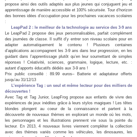
propose ainsi des outils adaptés aux plus jeunes qui conjuguent jeu et
apprentissage de manière accessible et 100% sécurisée. Tour d’horizon
des bonnes idées d’occupation pour les prochaines vacances scolaires
:
LeapPad 2 : le meilleur de la technologie au service des 3-9 ans
Le LeapPad 2 propose des jeux personnalisables, parfait complément
des journées de classe. Il suffit d’y entrer son niveau scolaire pour en
adapter automatiquement le contenu ! Plusieurs centaines
d’applications accompagnent les 3-9 ans dans leur progression, en les
guidant dans l’apprentissage plutôt qu’en leur soumettant de simples
réponses ! Créativité, sciences, grammaire, logique, lecture, etc. :
autant d’apports éducatifs dédiés aux 3-9 ans !
Prix public conseillé : 89.99 euros– Batterie et adaptateur offerts
jusqu’au 31/12/13
L’expérience Tag : un seul et même lecteur pour des milliers de
découvertes !
Avec Tag et Tag Junior, LeapFrog propose aux enfants de vivre des
expériences de jeux inédites grâce à leurs stylos magiques ! Les têtes
blondes plongent au coeur de la connaissance et partent à la
découverte de nouveaux thèmes en explorant un monde où les mots,
les personnages et les illustrations prennent vie sous la pointe du
lecteur. En 2013, 4 nouveaux livres viennent compléter la collection
avec des thèmes variés comme les véhicules, les dinosaures, les