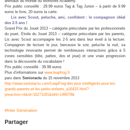
animaux du monde ou Monstres Academy.
Prix public conseillé : 29.99 euros Tag & Tag Junior – à partir de 9.99
euros le livre, 20 euros la carte.
Lis avec Scout, peluche, ami, confident : le compagnon idéal
des 2-5 ans !
Grand Prix du Jouet 2013 – catégorie préscolaire par les professionnels
du jouet, Etoile du Jouet 2013 – catégorie préscolaire par les parents,
Lis avec Scout accompagne les 2-5 ans dans leur éveil à la lecture.
Compagnon de lecture le jour, berceuse le soir, peluche la nuit, sa
technologie innovante permet de nombreuses interactions grâce à 5
zones sensibles (tête, pattes, dos et joue) et une vraie progression
dans la découverte du vocabulaire !
Prix public conseillé : 39.99 euros
Plus d’informations sur
www.leapfrog.fr
paru dans
Senioractu
du 15 novembre 2013
http://www.senioractu.com/LeapFrog-des-jeux-intelligents-pour-les-
grands-parents-et-les-petits-enfants_a16415.html?
preaction=nl&id=16271181&idnl=148079&
#Inter Génération
Partager