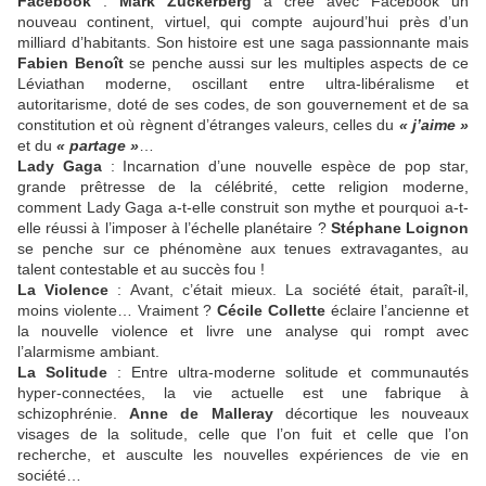
Facebook
:
Mark Zuckerberg
a créé avec Facebook un
nouveau continent, virtuel, qui compte aujourd’hui près d’un
milliard d’habitants. Son histoire est une saga passionnante mais
Fabien Benoît
se penche aussi sur les multiples aspects de ce
Léviathan moderne, oscillant entre ultra-libéralisme et
autoritarisme, doté de ses codes, de son gouvernement et de sa
constitution et où règnent d’étranges valeurs, celles du
« j’aime »
et du
« partage »
…
Lady Gaga
: Incarnation d’une nouvelle espèce de pop star,
grande prêtresse de la célébrité, cette religion moderne,
comment Lady Gaga a-t-elle construit son mythe et pourquoi a-t-
elle réussi à l’imposer à l’échelle planétaire ?
Stéphane Loignon
se penche sur ce phénomène aux tenues extravagantes, au
talent contestable et au succès fou !
La Violence
: Avant, c’était mieux. La société était, paraît-il,
moins violente… Vraiment ?
Cécile Collette
éclaire l’ancienne et
la nouvelle violence et livre une analyse qui rompt avec
l’alarmisme ambiant.
La Solitude
: Entre ultra-moderne solitude et communautés
hyper-connectées, la vie actuelle est une fabrique à
schizophrénie.
Anne de Malleray
décortique les nouveaux
visages de la solitude, celle que l’on fuit et celle que l’on
recherche, et ausculte les nouvelles expériences de vie en
société…