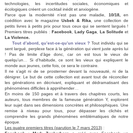
technologies, les incertitudes sociales, économiques et
écologiques créent un cocktail inédit et anxiogène.
Parce que la modernité n’est pas une maladie,
10/18,
en
coédition avec le magazine
Usbek & Rika
, une collection de
petits livres à petits prix pour tous ceux qui se sentent largués !
Premiers titres publiés :
Facebook
,
Lady Gaga
,
La Solitude
et
La Violence.
Tout d’abord, qu’est-ce-qu’un vieux ?
Tout individu qui se
sent largué, perplexe face à la génération qui vient juste après lui
! Pas de limite d’âge donc, car on est tous le vieux de
quelqu’un… Si d’habitude, ce sont les vieux qui expliquent le
monde aux jeunes, cette fois, ce sera le contraire.
Il ne s’agit ni de se prosterner devant la nouveauté, ni de la
dénigrer. Le but de cette collection est avant tout de réconcilier
les générations en décrivant, expliquant et dédramatisant des
phénomènes difficiles à appréhender…
En moins de 150 pages et à travers des chapitres courts, les
auteurs, tous membres de la fameuse génération Y, explorent
leur sujet dans ses dimensions concrètes et philosophiques. Une
remise à niveau pour tous, pour dépasser les clichés et
comprendre les grands phénomènes emblématiques de notre
époque.
Les quatre premiers titres (parution le 7 mars 2013)
: