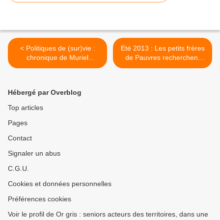
< Politiques de (sur)vie :
Eté 2013 : Les petits frères
chronique de Muriel
de Pauvres recherchent
Boulmier
des bénévoles pour
accompagner les seniors
en vacances >
Hébergé par Overblog
Top articles
Pages
Contact
Signaler un abus
C.G.U.
Cookies et données personnelles
Préférences cookies
Voir le profil de Or gris : seniors acteurs des territoires, dans une