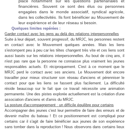
place notamment sur les questions partenariales et
financières. Souvent ce sont des élus ou personnes
engagées dans le monde associatif, syndical agricole,
dans les collectivités. Ils font bénéficier au Mouvement de
leur expérience et de leur réseau si besoin.
Quelques limites repérées :
Garder contact avec les gens au delà des relations interpersonnelles
Suite à leur départ, souvent progressif, du MRJC, les personnes restent
en contact avec le Mouvement quelques années. Mais les liens
s'estompent peu à peu car les têtes changent très vite et ces liens sont
aussi basés sur les relations interpersonnelles. Au bout de cinq ans, il
n'est pas rare que la personne ne connaisse plus vraiment les jeunes
responsables actuels. Et réciproquement. C'est à ce moment que le
MRJC perd le contact avec ses anciens. Le Mouvement doit encore
travailler pour mieux structurer son réseau d'anciens et pérenniser le
contact pour que les liens se fassent plus facilement. La difficulté
réside beaucoup sur le fait que ce travail nécessite une animation
permanente. Une des pistes explorée actuellement est la création d'une
association d'anciens et d'amis du MRJC.
La posture d'accompagnement : un difficile équilibre pour certains
Accompagner des jeunes c'est leur permettre de faire des erreurs et de
devenir maître du bateau ! Et ce positionnement est compliqué pour
certains car il s'agit de faire bénéficier aux jeunes de son expérience
sans tomber dans la reproduction ! Nous observons dans certains lieux