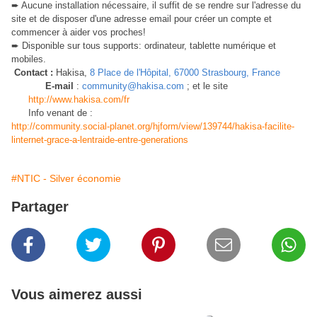
➨
Aucune installation nécessaire, il suffit de se rendre sur l'adresse du
site et de disposer d'une adresse email pour créer un compte et
commencer à aider vos proches!
➨
Disponible sur tous supports: ordinateur, tablette numérique et
mobiles.
Contact :
Hakisa,
8 Place de l'Hôpital, 67000 Strasbourg, France
E-mail
:
community@hakisa.com
; et le site
http://www.hakisa.com/fr
Info venant de :
http://community.social-planet.org/hjform/view/139744/hakisa-facilite-
linternet-grace-a-lentraide-entre-generations
#NTIC - Silver économie
Partager
Vous aimerez aussi