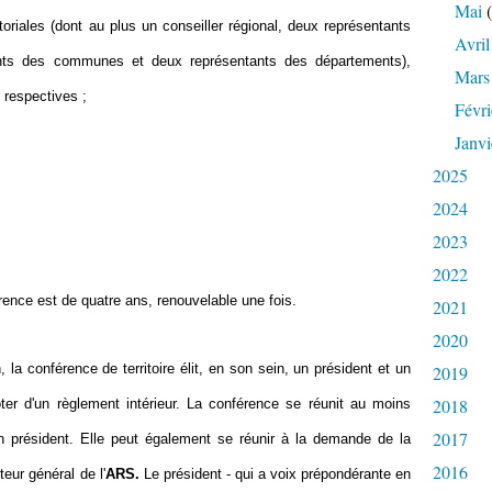
Mai
(
itoriales (dont au plus un conseiller régional, deux représentants
Avril
ants des communes et deux représentants des départements),
Mars
 respectives ;
Févri
Janvi
;
2025
2024
2023
2022
ce est de quatre ans, renouvelable une fois.
2021
2020
rence de territoire élit, en son sein, un président et un
2019
2018
oter d'un règlement intérieur. La conférence se réunit au moins
2017
n président. Elle peut également se réunir à la demande de la
2016
eur général de l'
ARS.
Le président - qui a voix prépondérante en