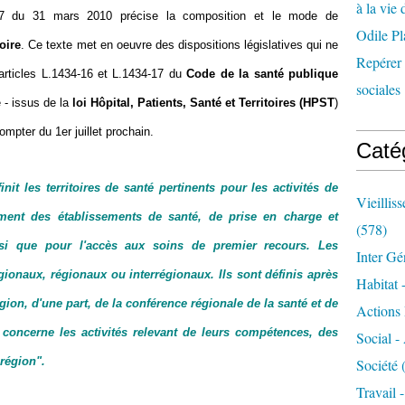
à la vie 
47 du 31 mars 2010 précise la composition et le mode de
Odile Pl
oire
. Ce texte met en oeuvre des dispositions législatives qui ne
Repérer l
articles L.1434-16 et L.1434-17 du
Code de la santé publique
sociales 
e - issus de la
loi Hôpital, Patients, Santé et Territoires (HPST
)
compter du 1er juillet prochain.
Caté
finit les territoires de santé pertinents pour les activités de
Vieillis
ment des établissements de santé, de prise en charge et
(578)
si que pour l'accès aux soins de premier recours. Les
Inter Gé
égionaux, régionaux ou interrégionaux. Ils sont définis après
Habitat 
égion, d'une part, de la conférence régionale de la santé et de
Actions 
i concerne les activités relevant de leurs compétences, des
Social -
région".
Société
(
Travail 