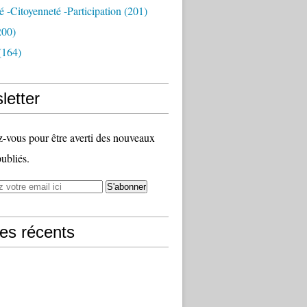
té -citoyenneté -participation
(201)
200)
(164)
letter
vous pour être averti des nouveaux
publiés.
les récents