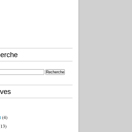
erche
ives
t
(4)
13)