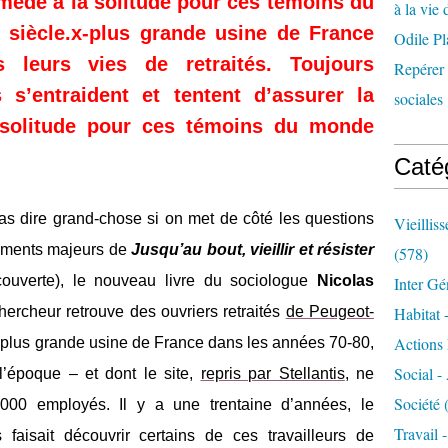
emède à la solitude pour ces témoins du
à la vie 
 siècle.x-plus grande usine de France
Odile Pl
 leurs vies de retraités. Toujours
Repérer l
 s’entraident et tentent d’assurer la
sociales 
 solitude pour ces témoins du monde
Caté
pas dire grand-chose si on met de côté les questions
Vieillis
nements majeurs de
Jusqu’au bout, vieillir et résister
(578)
couverte), le nouveau livre du sociologue
Nicolas
Inter Gé
ercheur retrouve des ouvriers retraités
de Peugeot-
Habitat 
Actions 
a plus grande usine de France dans les années 70-80,
Social -
l’époque – et dont le site,
repris par Stellantis
, ne
Société
(
000 employés. Il y a une trentaine d’années, le
Travail 
 faisait découvrir certains de ces travailleurs de