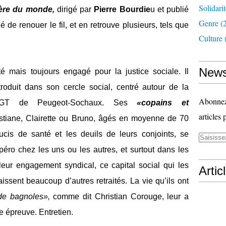
Solidari
ère du monde,
dirigé par
Pierre Bourdie
u et publié
Genre
(
de renouer le fil, et en retrouve plusieurs, tels que
Culture
News
ité mais toujours engagé pour la justice sociale. Il
ntroduit dans son cercle social, centré autour de la
Abonnez-
 CGT de Peugeot-Sochaux. Ses
«copains et
articles 
ristiane, Clairette ou Bruno, âgés en moyenne de 70
cis de santé et les deuils de leurs conjoints, se
apéro chez les uns ou les autres, et surtout dans les
leur engagement syndical, ce capital social qui les
Artic
ssent beaucoup d’autres retraités. La vie qu’ils ont
 de bagnoles»,
comme dit Christian Corouge, leur a
te épreuve. Entretien.