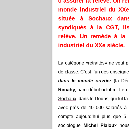
d’assurer la relève. Un r
monde industriel du XXe
située à Sochaux dans
syndiqués à la CGT, ils
relève. Un remède à la
industriel du XXe siècle.
La catégorie «retraités» ne veut 
de classe. C’est l’un des enseig
dans le monde ouvrier
(la Dé
Renahy,
paru début octobre. Le ch
Sochaux
,
dans le Doubs, qui fut l
avec près de 40 000 salariés à 
compte aujourd’hui plus que 5 
sociologue
Michel Pialou
x nous