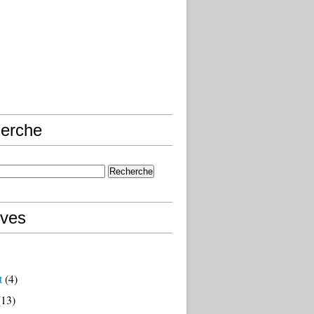
erche
ives
t
(4)
13)