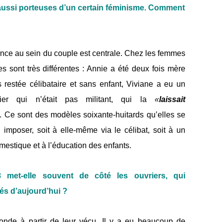
 aussi porteuses d’un certain féminisme. Comment
nce au sein du couple est centrale. Chez les femmes
res sont très différentes : Annie a été deux fois mère
rs restée célibataire et sans enfant, Viviane a eu un
er qui n’était pas militant, qui la
«
laissait
. Ce sont des modèles soixante-huitards qu’elles se
 imposer, soit à elle-même via le célibat, soit à un
mestique et à l’éducation des enfants.
8 met-
elle souvent de côté les ouvriers, qui
tés d’aujourd’hui ?
monde à partir de leur vécu. Il y a eu beaucoup de