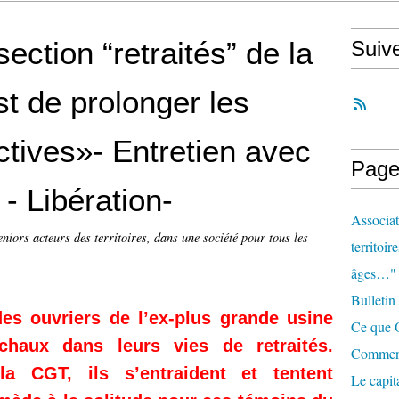
section “retraités” de la
Suiv
t de prolonger les
ectives»- Entretien avec
Page
- Libération-
Associat
eniors acteurs des territoires, dans une société pour tous les
territoir
âges…"
Bulletin
es ouvriers de l’ex-plus grande usine
Ce que O
haux dans leurs vies de retraités.
Comment 
a CGT, ils s’entraident et tentent
Le capit