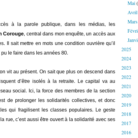
Mai
(
Avril
Mars
cès à la parole publique, dans les médias, les
Févri
an Corouge
, central dans mon enquête, un accès aux
Janvi
. Il sait mettre en mots une condition ouvrière qu’il
2025
it pu le faire dans les années 80.
2024
2023
 l’on vit au présent. On sait que plus on descend dans
2022
isquent d’être isolés à la retraite. Le capital va au
2021
seau social. Ici, la force des membres de la section
2020
 de prolonger les solidarités collectives, et donc
2019
ales qui fragilisent les classes populaires. Le geste
2018
 la rue, c’est aussi être ouvert à la solidarité avec ses
2017
2016