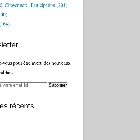
té -citoyenneté -participation
(201)
200)
(164)
letter
vous pour être averti des nouveaux
publiés.
les récents