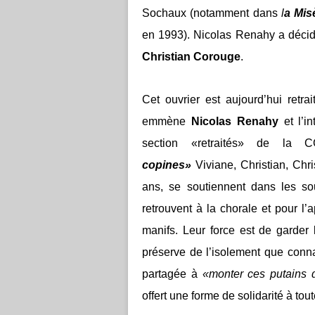
Sochaux (notamment dans
l
a Mis
en 1993). Nicolas Renahy a décidé 
Christian Corouge
.
Cet ouvrier est aujourd’hui retra
emmène
Nicolas Renahy
et l’i
section «retraités» de la
copines»
Viviane, Christian, Ch
ans, se soutiennent dans les sou
retrouvent à la chorale et pour l’
manifs. Leur force est de garder 
préserve de l’isolement que connai
partagée à
«monter ces putains
offert une forme de solidarité à tou