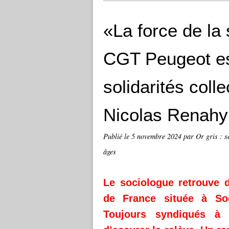
«La force de la 
CGT Peugeot es
solidarités coll
Nicolas Renahy 
Publié le
5 novembre 2024
par Or gris : s
âges
Le sociologue retrouve d
de France située à Soc
Toujours syndiqués à l