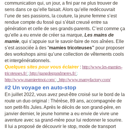
communication qui, un jour, a fini par ne plus trouver de
sens dans ce qu’elle faisait. Alors qu’elle redécouvrait
l’une de ses passions, la couture, la jeune femme s’est
rendue compte du fossé qui s’était creusé entre sa
génération et celle de ses grands-parents. C’est comme ça
qu’elle a eu envie de créer sa marque,
Les mains de
mamie
, qui s’appuie sur le savoir-faire de nos aînées. Elle
s’est associée à des “
mamies tricoteuses”
pour proposer
des workshops ainsi qu’une collection de vêtements cools
et intergénérationnels.
Quelques sites pour vous éclairer
:
http://www.les-mamies-
tricoteuses.fr/
;
http://gangdegrandmeres.fr/
;
http://www.mamieetmoi.com/
;
http://www.mamyfactory.com/
#2 Un voyage en auto-stop
En juillet 2022, vous avez peut-être croisé sur le bord de la
route un duo original : Thérèse, 89 ans, accompagnée de
son petit-fils Jules. Après le décès de son grand-père, en
janvier dernier, le jeune homme a eu envie de vivre une
aventure avec sa grand-mère pour lui redonner le sourire.
Il lui a proposé de découvrir le stop, mode de transport