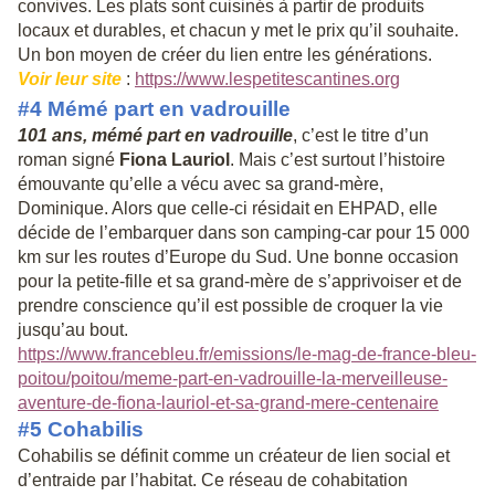
convives. Les plats sont cuisinés à partir de produits
locaux et durables, et chacun y met le prix qu’il souhaite.
Un bon moyen de créer du lien entre les générations.
Voir leur site
:
https://www.lespetitescantines.org
#4 Mémé part en vadrouille
101 ans, mémé part en vadrouille
, c’est le titre d’un
roman signé
Fiona Lauriol
. Mais c’est surtout l’histoire
émouvante qu’elle a vécu avec sa grand-mère,
Dominique. Alors que celle-ci résidait en EHPAD, elle
décide de l’embarquer dans son camping-car pour 15 000
km sur les routes d’Europe du Sud. Une bonne occasion
pour la petite-fille et sa grand-mère de s’apprivoiser et de
prendre conscience qu’il est possible de croquer la vie
jusqu’au bout.
https://www.francebleu.fr/emissions/le-mag-de-france-bleu-
poitou/poitou/meme-part-en-vadrouille-la-merveilleuse-
aventure-de-fiona-lauriol-et-sa-grand-mere-centenaire
#5 Cohabilis
Cohabilis se définit comme un créateur de lien social et
d’entraide par l’habitat. Ce réseau de cohabitation