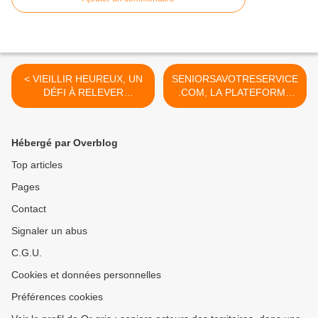
< VIEILLIR HEUREUX, UN
SENIORSAVOTRESERVICE
DÉFI À RELEVER
.COM, LA PLATEFORME
ENSEMBLE Une nouvelle
QUI FAVORISE L’EMPLOI
étude de l’Observatoire
DES SENIORS ET DES
Spinoza
RETRAITÉS >
Hébergé par Overblog
Top articles
Pages
Contact
Signaler un abus
C.G.U.
Cookies et données personnelles
Préférences cookies