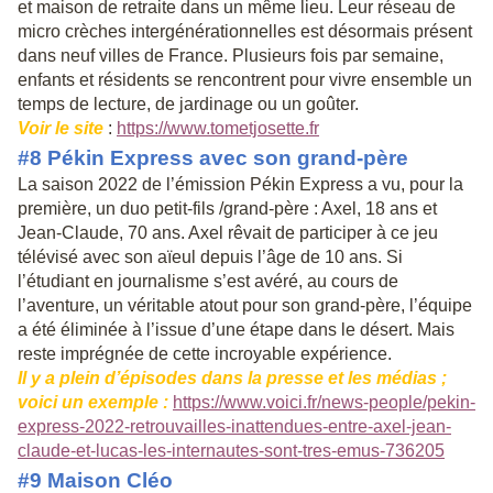
et maison de retraite dans un même lieu. Leur réseau de
micro crèches intergénérationnelles est désormais présent
dans neuf villes de France. Plusieurs fois par semaine,
enfants et résidents se rencontrent pour vivre ensemble un
temps de lecture, de jardinage ou un goûter.
Voir le site
:
https://www.tometjosette.fr
#8 Pékin Express avec son grand-père
La saison 2022 de l’émission Pékin Express a vu, pour la
première, un duo petit-fils /grand-père : Axel, 18 ans et
Jean-Claude, 70 ans. Axel rêvait de participer à ce jeu
télévisé avec son aïeul depuis l’âge de 10 ans. Si
l’étudiant en journalisme s’est avéré, au cours de
l’aventure, un véritable atout pour son grand-père, l’équipe
a été éliminée à l’issue d’une étape dans le désert. Mais
reste imprégnée de cette incroyable expérience.
Il y a plein d’épisodes dans la presse et les médias ;
voici un exemple :
https://www.voici.fr/news-people/pekin-
express-2022-retrouvailles-inattendues-entre-axel-jean-
claude-et-lucas-les-internautes-sont-tres-emus-736205
#9 Maison Cléo