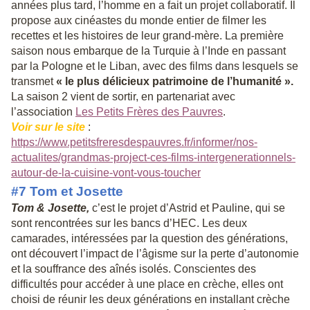
années plus tard, l’homme en a fait un projet collaboratif. Il
propose aux cinéastes du monde entier de filmer les
recettes et les histoires de leur grand-mère. La première
saison nous embarque de la Turquie à l’Inde en passant
par la Pologne et le Liban, avec des films dans lesquels se
transmet
« le plus délicieux patrimoine de l’humanité
».
La saison 2 vient de sortir, en partenariat avec
l’association
Les Petits Frères des Pauvres
.
Voir sur le site
:
https://www.petitsfreresdespauvres.fr/informer/nos-
actualites/grandmas-project-ces-films-intergenerationnels-
autour-de-la-cuisine-vont-vous-toucher
#7 Tom et Josette
Tom & Josette
,
c’est le projet d’Astrid et Pauline, qui se
sont rencontrées sur les bancs d’HEC. Les deux
camarades, intéressées par la question des générations,
ont découvert l’impact de l’âgisme sur la perte d’autonomie
et la souffrance des aînés isolés. Conscientes des
difficultés pour accéder à une place en crèche, elles ont
choisi de réunir les deux générations en installant crèche