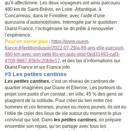
qu’il affectionne. Les deux voyageurs ont ainsi parcouru
480 km de Saint-Brévin, en Loire -Atlantique, à
Concarneau, dans le Finistère, avec l’aide d’une
quinzaine d’automobilistes. Interrogée par le quotidien
Ouest-France, l’octogénaire se dit prête à renouveler
l’expérience.
Pour en savoir plus
:
https://www.ouest-
france.fr/leditiondusoir/2022-07-29/a-89-ans-elle-parcourt-
480-km-avec-son-petit-fils-en-auto-stop-0ed31493-caf3-
4709-9687-65b5c20b9e17
, et des tas d’informations sur
Ouest France et sur France info
#3 Les petites cantines
Les petites cantines
,
c’est un réseau de cantines de
quartier imaginées par Diane et Etienne. Les porteurs du
projet sont partis d’un constat : en ville, 45 % des gens se
plaignent de la solitude. Pour créer du lien entre ces
hommes et ces femmes, jeunes ou moins jeunes, ils ont eu
l’idée de créer des lieux de vie autour du moment le plus
convivial qui soit. Dans
les petites cantines
,
on prépare
ensemble son repas, qu’on partage avec tous les