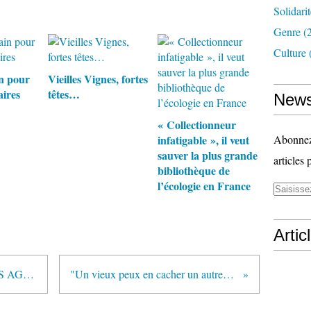
Solidari
Genre
(
Culture
n pour
Vieilles Vignes, fortes
aires
têtes…
News
« Collectionneur
infatigable », il veut
Abonnez-
sauver la plus grande
articles 
bibliothèque de
l’écologie en France
Artic
UN MILLION DE PERSONNES AGEES PRIVEES DU DERNIER QUART DE LEUR VIE
"Un vieux peux en cacher un autre" dans Carnets de Campagne lundi 5 sur France Inter.