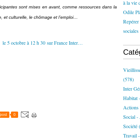
à la vie 
articipantes sont mises en avant, comme ressources dans la
Odile Pl
e, et culturelle, le chômage et l’emploi…
Repérer l
sociales 
Caté
Vieillis
(578)
Inter Gé
Habitat 
Actions 
post
0
Social -
Société
(
Travail 