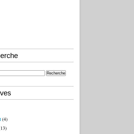
erche
ives
t
(4)
13)