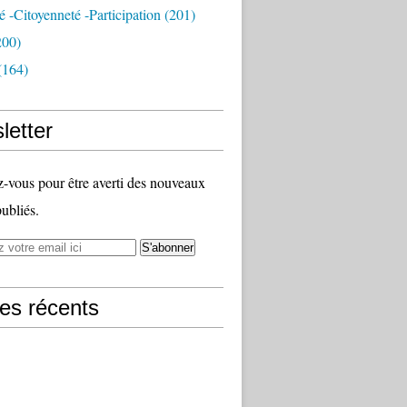
té -citoyenneté -participation
(201)
200)
(164)
letter
vous pour être averti des nouveaux
publiés.
les récents