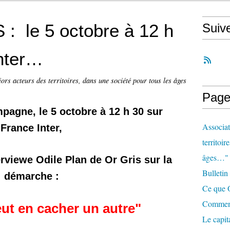
 le 5 octobre à 12 h
Suiv
Inter…
iors acteurs des territoires, dans une société pour tous les âges
Page
mpagne,
le 5 octobre à 12 h 30
sur
Associat
France Inter,
territoir
âges…"
erviewe Odile Plan de Or Gris sur la
Bulletin
démarche :
Ce que O
Comment 
eut en cacher un autre"
Le capit