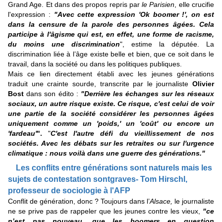
Grand Age. Et dans des propos repris par
le Parisien
, elle crucifie
l'expression :
"Avec cette expression 'Ok boomer !', on est
dans la censure de la parole des personnes âgées. Cela
participe à l'âgisme qui est, en effet, une forme de racisme,
du moins une discrimination
", estime la députée. La
discrimination liée à l’âge existe belle et bien, que ce soit dans le
travail, dans la société ou dans les politiques publiques.
Mais ce lien directement établi avec les jeunes générations
traduit une crainte sourde, transcrite par le journaliste
Olivier
Bost
dans son édito :
"Derrière les échanges sur les réseaux
sociaux, un autre risque existe. Ce risque, c'est celui de voir
une partie de la société considérer les personnes âgées
uniquement comme un 'poids,' un 'coût' ou encore un
'fardeau'
".
"
C'est l'autre défi du vieillissement de nos
sociétés. Avec les débats sur les retraites ou sur l'urgence
climatique : nous voilà dans une guerre des générations."
Les conflits entre générations sont naturels mais les
sujets de contestation sont
graves- Tom Hirschl,
professeur de sociologie à l'AFP
Conflit de génération, donc ? Toujours dans l’
Alsace,
le journaliste
ne se prive pas de rappeler que les jeunes contre les vieux,
"ce
n’est pas nouveau, que les boomers en question