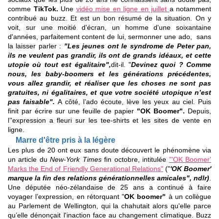
comme
TikTok.
Une
vidéo mise en ligne en juillet
a notamment
contribué au buzz. Et est un bon résumé de la situation. On y
voit, sur une moitié d'écran, un homme d'une soixantaine
d'années, parfaitement content de lui, sermonner une ado, sans
la laisser parler :
"Les jeunes ont le syndrome de Peter pan,
ils ne veulent pas grandir, ils ont de grands idéaux, et cette
utopie où tout est égalitaire",
dit-il. "
Devinez quoi ? Comme
nous, les baby-boomers et les générations précédentes,
vous allez grandir, et réaliser que les choses ne sont pas
gratuites, ni égalitaires, et que votre société utopique n’est
pas faisable".
A côté, l’ado écoute, lève les yeux au ciel. Puis
finit par écrire sur une feuille de papier
"OK Boomer".
Depuis,
l’'expression a fleuri sur les tee-shirts et les sites de vente en
ligne.
Marre d'être pris à la légère
Les plus de 20 ont eux sans doute découvert le phénomène via
un article du
New-York Times
fin octobre, intitulée
"'OK Boomer'
Marks the End of Friendly Generational Relations"
("
'OK Boomer'
marque la fin des relations générationnelles amicales", ndlr)
.
Une députée néo-zélandaise de 25 ans a continué à faire
voyager l’expression, en rétorquant "
OK boomer"
à un collègue
au Parlement de Wellington, qui la chahutait alors qu'elle parce
qu’elle dénonçait l'inaction face au changement climatique. Buzz