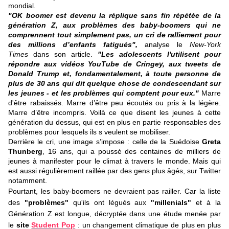
mondial.
"OK boomer est devenu la réplique sans fin répétée de la
génération Z, aux problèmes des baby-boomers qui ne
comprennent tout simplement pas, un cri de ralliement pour
des millions d’enfants fatigués",
analyse le
New-York
Times
dans son article.
"Les adolescents l'utilisent pour
répondre aux vidéos YouTube de Cringey, aux tweets de
Donald Trump et, fondamentalement, à toute personne de
plus de 30 ans qui dit quelque chose de condescendant sur
les jeunes - et les problèmes qui comptent pour eux."
Marre
d'être rabaissés. Marre d’être peu écoutés ou pris à la légère.
Marre d’être incompris. Voilà ce que disent les jeunes à cette
génération du dessus, qui est en plus en partie responsables des
problèmes pour lesquels ils s veulent se mobiliser.
Derrière le cri, une image s’impose : celle de la Suédoise
Greta
Thunberg
, 16 ans, qui a poussé des centaines de milliers de
jeunes à manifester pour le climat à travers le monde. Mais qui
est aussi régulièrement raillée par des gens plus âgés, sur Twitter
notamment.
Pourtant, les baby-boomers ne devraient pas railler. Car la liste
des
"problèmes"
qu'ils ont légués aux
"millenials"
et à la
Génération Z est longue, décryptée dans une étude menée par
le
site
Student Pop
: un changement climatique de plus en plus