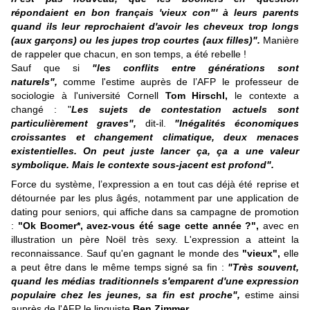
répondaient en bon français 'vieux con"' à leurs parents
quand ils leur reprochaient d'avoir les cheveux trop longs
(aux garçons) ou les jupes trop courtes (aux filles)".
Manière
de rappeler que chacun, en son temps, a été rebelle !
Sauf que si
"les conflits entre générations sont
naturels",
comme l'estime auprès de l’AFP le professeur de
sociologie à l'université Cornell
Tom Hirschl,
le contexte a
changé : "
Les sujets de contestation actuels sont
particulièrement graves",
dit-il.
"Inégalités économiques
croissantes et changement climatique, deux menaces
existentielles. On peut juste lancer ça, ça a une valeur
symbolique. Mais le contexte sous-jacent est profond".
Force du système, l’expression a en tout cas déjà été reprise et
détournée par les plus âgés, notamment par une application de
dating pour seniors, qui affiche dans sa campagne de promotion
:
"Ok Boomer*, avez-vous été sage cette année ?",
avec en
illustration un père Noël très sexy. L'expression a atteint la
reconnaissance. Sauf qu'en gagnant le monde des
"vieux",
elle
a peut être dans le même temps signé sa fin :
"Très souvent,
quand les médias traditionnels s'emparent d'une expression
populaire chez les jeunes, sa fin est proche",
estime ainsi
auprès de l'AFP le linguiste
Ben Zimmer