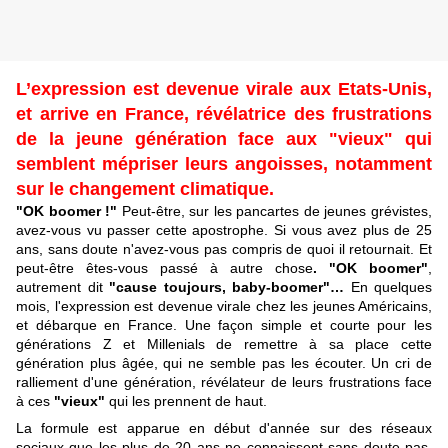
L’expression est devenue virale aux Etats-Unis,
et arrive en France, révélatrice des frustrations
de la jeune génération face aux "vieux" qui
semblent mépriser leurs angoisses, notamment
sur le changement climatique.
"OK boomer !"
Peut-être, sur les pancartes de jeunes grévistes,
avez-vous vu passer cette apostrophe. Si vous avez plus de 25
ans, sans doute n'avez-vous pas compris de quoi il retournait. Et
peut-être êtes-vous passé à autre chose
. "OK
boomer"
,
autrement dit
"cause toujours, baby-boomer"…
En quelques
mois, l'expression est devenue virale chez les jeunes Américains,
et débarque en France. Une façon simple et courte pour les
générations Z et Millenials de remettre à sa place cette
génération plus âgée, qui ne semble pas les écouter. Un cri de
ralliement d'une génération, révélateur de leurs frustrations face
à ces
"vieux"
qui les prennent de haut.
La formule est apparue en début d'année sur des réseaux
sociaux que les plus de 20 ans ne connaissent sans doute pas,