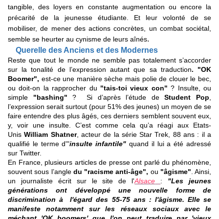
tangible, des loyers en constante augmentation ou encore la
précarité de la jeunesse étudiante. Et leur volonté de se
mobiliser, de mener des actions concrètes, un combat sociétal,
.
semble se heurter au cynisme de leurs aînés
Querelle des Anciens et des Modernes
Reste que tout le monde ne semble pas totalement s’accorder
sur la tonalité de l’expression autant que sa traduction
. "OK
Boomer",
est-ce une manière sèche mais polie de clouer le bec,
ou doit-on la rapprocher du
"tais-toi vieux con"
? Insulte, ou
simple
"bashing"
? Si d’après l’étude de
Student Pop
,
l’expression serait surtout (pour 51% des jeunes) un moyen de se
faire entendre des plus âgés, ces derniers semblent souvent eux,
y, voir une insulte. C’est comme cela qu’a réagi aux Etats-
Unis
William Shatner
, acteur de la série Star Trek, 88 ans : il a
qualifié le terme d'"
insulte infantile"
quand il lui a été adressé
sur Twitter.
En France, plusieurs articles de presse ont parlé du phénomène,
souvent sous l’angle
du "racisme anti-âge",
ou
"âgisme"
. Ainsi,
un journaliste écrit sur le site de l'
Alsace
:
"Les jeunes
générations ont développé une nouvelle forme de
discrimination à l'égard des 55-75 ans : l'âgisme. Elle se
manifeste notamment sur les réseaux sociaux avec le
méchant 'OK boomers' que l'on peut traduire par 'vieux