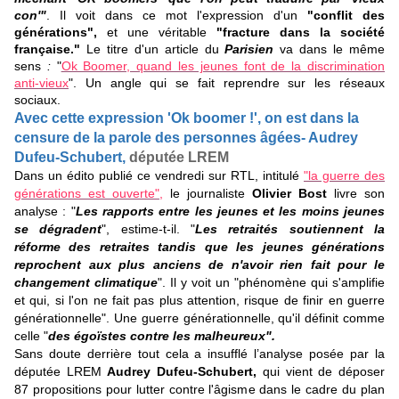
con'"
. Il voit dans ce mot l'expression d'un
"conflit des
générations",
et une véritable
"fracture dans la société
française."
Le titre d'un article du
Parisien
va dans le même
sens
:
"
Ok Boomer, quand les jeunes font de la discrimination
anti-vieux
". Un angle qui se fait reprendre sur les réseaux
sociaux.
Avec cette expression 'Ok boomer !', on est dans la
censure de la parole des personnes âgées- Audrey
Dufeu-Schubert,
députée LREM
Dans un édito publié ce vendredi sur RTL, intitulé
"la guerre des
générations est ouverte",
le journaliste
Olivier Bost
livre son
analyse : "
Les rapports entre les jeunes et les moins jeunes
se dégradent
", estime-t-il. "
Les retraités soutiennent la
réforme des retraites tandis que les jeunes générations
reprochent aux plus anciens de n'avoir rien fait pour le
changement climatique
". Il y voit un "phénomène qui s'amplifie
et qui, si l'on ne fait pas plus attention, risque de finir en guerre
générationnelle". Une guerre générationnelle, qu'il définit comme
celle "
des égoïstes contre les malheureux".
Sans doute derrière tout cela a insufflé l’analyse posée par la
députée LREM
Audrey Dufeu-Schubert,
qui vient de déposer
87 propositions pour lutter contre l'âgisme dans le cadre du plan