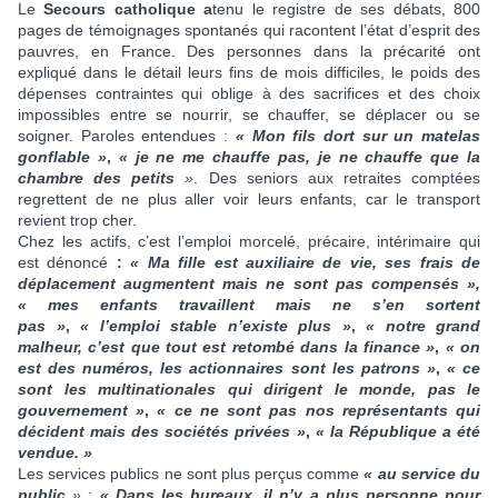
Le
Secours catholique a
tenu le registre de ses débats, 800
pages de témoignages spontanés qui racontent l’état d’esprit des
pauvres, en France. Des personnes dans la précarité ont
expliqué dans le détail leurs fins de mois difficiles, le poids des
dépenses contraintes qui oblige à des sacrifices et des choix
impossibles entre se nourrir, se chauffer, se déplacer ou se
soigner. Paroles entendues :
« Mon fils dort sur un matelas
gonflable »
,
« je ne me chauffe pas, je ne chauffe que la
chambre des petits
»
. Des seniors aux retraites comptées
regrettent de ne plus aller voir leurs enfants, car le transport
revient trop cher.
Chez les actifs, c’est l’emploi morcelé, précaire, intérimaire qui
est dénoncé
:
« Ma fille est auxiliaire de vie, ses frais de
déplacement augmentent mais ne sont pas compensés »,
« mes enfants travaillent mais ne s’en sortent
pas »
,
« l’emploi stable n’existe plus »
,
« notre grand
malheur, c’est que tout est retombé dans la finance »
,
« on
est des numéros, les actionnaires sont les patrons »
,
« ce
sont les multinationales qui dirigent le monde, pas le
gouvernement »
,
« ce ne sont pas nos représentants qui
décident mais des sociétés privées »
,
« la République a été
vendue. »
Les services publics ne sont plus perçus comme
« au service du
public
»
:
« Dans les bureaux, il n’y a plus personne pour