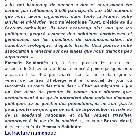
« Ils ont beaucoup de choses à dire et nous avons été
surpris par l’affluence, 3 000 participants aux 150 réunions
que nous avons organisées, dans toute la France, entre
janvier et mi-février
, raconte Véronique Fayet, présidente du
Secours catholique.
Ils vont beaucoup plus loin que les
politiques, jusqu’à avancer des solutions ambitieuses et
généreuses sur les questions de surconsommation, de
transition écologique, d’égalité fiscale. Cela pousse notre
association à réfléchir sur ces sujets que nous traitions peu
auparavant.
»
Emmaüs Solidarité
a dû, à Paris, pousser les murs pour
accueillir, le 28 février, au débat annoncé à peine quelques jours
auparavant, les 400 participants, dont la moitié de migrants,
venus de centres d’hébergement et d’accueil de jour ou
rencontrés au cours des maraudes :
« Chez les migrants, il y a
un fort désir de prendre la parole pour affirmer que,
contrairement à ce qu’ils entendent dans certains discours
politiques ou au guichet des préfectures, ils ne sont pas là
pour profiter de quoi que ce soit, de la protection sociale ou
de la solidarité nationale, et qu’ils veulent travailler,
contribuer à la vie de la société
»
, rapporte
Bruno Morel
,
directeur général d’
Emmaüs Solidarité
.
La fracture numérique