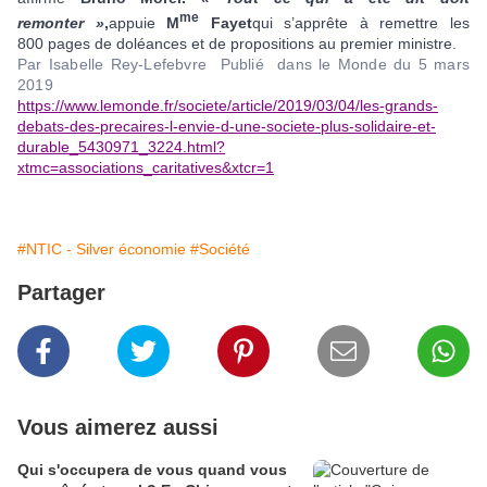
me
remonter »
,
appuie
M
Fayet
qui s’apprête à remettre les
800 pages de doléances et de propositions au premier ministre.
Par Isabelle Rey-Lefebvre Publié dans le Monde du 5 mars
2019
https://www.lemonde.fr/societe/article/2019/03/04/les-grands-
debats-des-precaires-l-envie-d-une-societe-plus-solidaire-et-
durable_5430971_3224.html?
xtmc=associations_caritatives&xtcr=1
#NTIC - Silver économie
#Société
Partager
Vous aimerez aussi
Qui s'occupera de vous quand vous