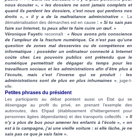
nous écouter »
,
« les dossiers ne sont jamais complets et
quand ils perdent les dossiers, c’est nous qui perdons nos
droits »
,
« il y a de la maltraitance administrative
»
. La
dématérialisation des démarches est en cause
:
« Si tu sais pas
faire sur Internet, tu peux aller te faire cuire un œuf. »
Véronique Fayet
le reconnaît :
« Nous avons pris conscience
de l’ampleur de la fracture numérique. Ce n’est pas qu’une
question de zones mal desservies ou de compétence en
informatique : posséder un ordinateur connecté à Internet
coûte cher. Les pouvoirs publics ont prétendu que le
numérique permettrait de dégager du temps pour les
travailleurs sociaux et les administrations afin d’être plus à
l’écoute, mais c’est l’inverse qui se produit : les
administrations sont de plus en plus inhumaines »
, juge-t-
elle.
Petites phrases du président
Les participants au débat pointent aussi un Etat qui se
désengage au profit du privé, en prenant l’exemple des
autoroutes, des Ehpad (établissement d’hébergement pour
personnes âgées dépendantes) et des transports collectifs :
« Il
n’y a plus de bus pour amener les enfants à l’école »
,
« on
est à la campagne, j’ai une vieille voiture : si elle lâche, je ne
sais pas ce que je vais faire »
.