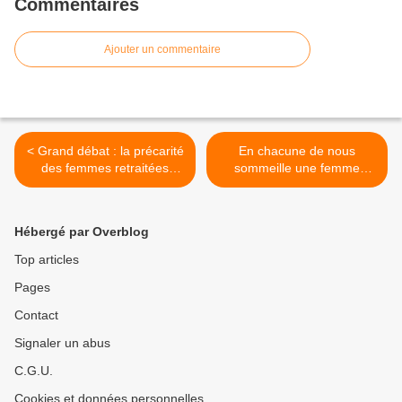
Commentaires
Ajouter un commentaire
< Grand débat : la précarité
En chacune de nous
des femmes retraitées
sommeille une femme
agricoles comme Marie-
âgée… Par Mélissa Petit - >
Claire
Hébergé par Overblog
Top articles
Pages
Contact
Signaler un abus
C.G.U.
Cookies et données personnelles