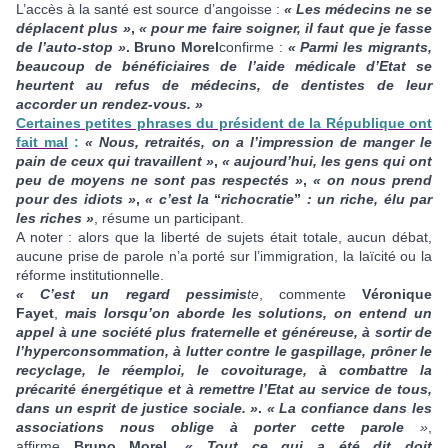
L’accès à la santé est source d’angoisse :
« Les médecins ne se
déplacent plus »
,
« pour me faire soigner, il faut que je fasse
de l’auto-stop
»
. Bruno Morel
confirme :
« Parmi les migrants,
beaucoup de bénéficiaires de l’aide médicale d’Etat se
heurtent au refus de médecins, de dentistes de leur
accorder un rendez-vous. »
Certaines petites phrases du président de la République ont
fait mal
:
« Nous, retraités, on a l’impression de manger le
pain de ceux qui travaillent »
,
« aujourd’hui, les gens qui ont
peu de moyens ne sont pas respectés »
,
« on nous prend
pour des idiots »
,
« c’est la
“
richocratie
”
: un riche, élu par
les riches »
, résume un participant.
A noter : alors que la liberté de sujets était totale, aucun débat,
aucune prise de parole n’a porté sur l’immigration, la laïcité ou la
réforme institutionnelle.
« C’est un regard pessimis
te
, commente
Véronique
Fayet
,
mais lorsqu’on aborde les solutions, on entend un
appel à une société plus fraternelle et généreuse, à sortir de
l’hyperconsommation, à lutter contre le gaspillage, prôner le
recyclage, le réemploi, le covoiturage, à combattre la
précarité énergétique et à remettre l’Etat au service de tous,
dans un esprit de justice sociale. »
.
« La confiance dans les
associations nous oblige à porter cette parole
»
,
affirme
Bruno Morel.
« Tout ce qui a été dit doit