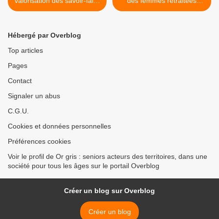
valorisation des savoir-faire
des femmes retraitées
et transmission
agricoles comme Marie-
intergénérationnelle – 49
Claire >
Angers
Hébergé par Overblog
Top articles
Pages
Contact
Signaler un abus
C.G.U.
Cookies et données personnelles
Préférences cookies
Voir le profil de Or gris : seniors acteurs des territoires, dans une
société pour tous les âges sur le portail Overblog
Créer un blog sur Overblog
Créer un blog