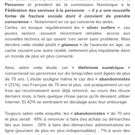
Personn
e et président de la commission Numérique à la
Fédération des services à la personne
: «
il y a une nouvelle
forme de fracture sociale dont il convient de prendre
conscience
». Notamment en ce qui concerne les ainés.
Certes, on évoque régulièrement les
« silver surfers »
, ces
jeunes seniors -souvent récemment retraités- accros aux
nouvelles technos et qui savent s'en servir sans problème. Mais
derrière cette réalité plutôt
«
glamour
»
de l’avancée en âge, se
cache souvent une autre réalité, nettement plus inquiétante dans
un monde de plus en plus connecté.
Ainsi, selon cette étude, cet
« illettrisme numérique »
concernerait six personnes sur dix lorsqu'elles sont âgées de plus
de 70 ans. L'étude souligne même le cas des
« abandonnistes
»
(31%), ces Français de 70 ans et plus, soit pratiquement un sur
trois qui reconnaissent avoir déjà renoncé, au cours des douze
derniers mois, à faire quelque chose parce qu'ils devaient utiliser
Internet. Et 42% se sentiraient en décalage avec leur entourage.
Toujours selon cette enquête, les
« abandonnistes »
de 70 ans
et plus serait : 49% à renoncer à faire des achats ou démarches
liés aux loisirs ; 26% à faire des démarches administratives en
ligne (pourtant de plus en plus indispensables) ; 7% à avoir des