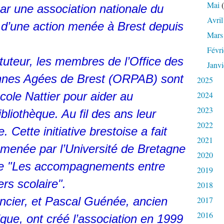
Mai
(
r une association nationale du
Avril
d’une action menée à Brest depuis
Mars
Févri
tuteur, les membres de l’Office des
Janvi
onnes Agées de Brest (ORPAB) sont
2025
cole Nattier pour aider au
2024
2023
bliothèque. Au fil des ans leur
2022
e. Cette initiative brestoise a fait
2021
n menée par l’Université de Bretagne
2020
tre "Les accompagnements entre
2019
rs scolaire".
2018
ncier, et Pascal Guénée, ancien
2017
2016
ique, ont créé l’association en 1999