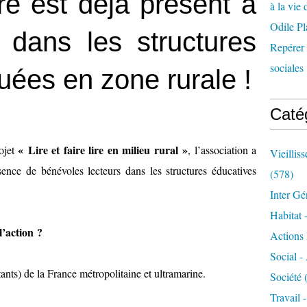
lire est déjà présent à
à la vie 
Odile Pl
dans les structures
Repérer l
sociales 
uées en zone rurale !
Caté
« Lire et faire lire en milieu rural »
rojet
, l’association a
Vieillis
sence de bénévoles lecteurs dans les structures éducatives
(578)
Inter Gé
Habitat 
l’action ?
Actions 
Social -
ts) de la France métropolitaine et ultramarine.
Société
(
Travail 