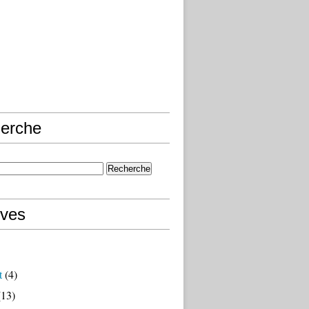
erche
ives
t
(4)
13)