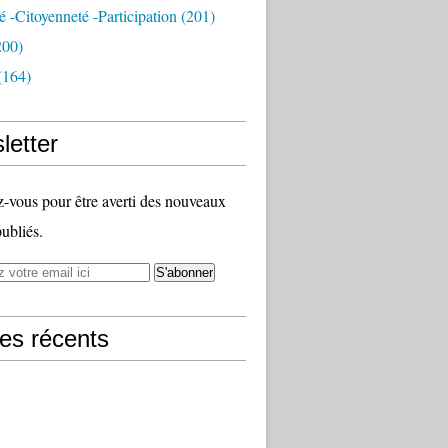
té -citoyenneté -participation
(201)
200)
(164)
letter
vous pour être averti des nouveaux
publiés.
les récents