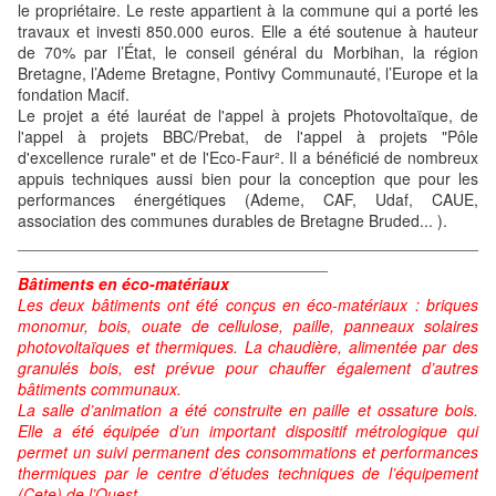
le propriétaire. Le reste appartient à la commune qui a porté les
travaux et investi 850.000 euros. Elle a été soutenue à hauteur
de 70% par l’État, le conseil général du Morbihan, la région
Bretagne, l’Ademe Bretagne, Pontivy Communauté, l’Europe et la
fondation Macif.
Le projet a été lauréat de l'appel à projets Photovoltaïque, de
l'appel à projets BBC/Prebat, de l'appel à projets "Pôle
d'excellence rurale" et de l'Eco-Faur². Il a bénéficié de nombreux
appuis techniques aussi bien pour la conception que pour les
performances énergétiques (Ademe, CAF, Udaf, CAUE,
association des communes durables de Bretagne Bruded... ).
____________________________________________________
___________________________________
Bâtiments en éco-matériaux
Les deux bâtiments ont été conçus en éco-matériaux : briques
monomur, bois, ouate de cellulose, paille, panneaux solaires
photovoltaïques et thermiques. La chaudière, alimentée par des
granulés bois, est prévue pour chauffer également d’autres
bâtiments communaux.
La salle d’animation a été construite en paille et ossature bois.
Elle a été équipée d’un important dispositif métrologique qui
permet un suivi permanent des consommations et performances
thermiques par le centre d’études techniques de l’équipement
(Cete) de l’Ouest.