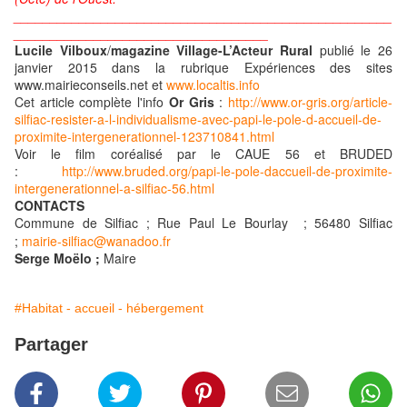
____________________________________________________
___________________________________
Lucile Vilboux
/
magazine Village-L’Acteur Rural
publié le 26
janvier 2015 dans la rubrique Expériences des sites
www.mairieconseils.net et
www.localtis.info
Cet article complète l'info
Or Gris
:
http://www.or-gris.org/article-
silfiac-resister-a-l-individualisme-avec-papi-le-pole-d-accueil-de-
proximite-intergenerationnel-123710841.html
Voir le film coréalisé par le CAUE 56 et BRUDED
:
http://www.bruded.org/papi-le-pole-daccueil-de-proximite-
intergenerationnel-a-silfiac-56.html
CONTACTS
Commune de Silfiac ; Rue Paul Le Bourlay ; 56480 Silfiac
;
mairie-silfiac@wanadoo.fr
Serge Moëlo ;
Maire
#Habitat - accueil - hébergement
Partager