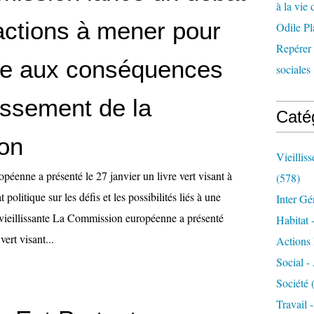
à la vie 
actions à mener pour
Odile Pl
Repérer l
ace aux conséquences
sociales 
lissement de la
Caté
ion
Vieillis
éenne a présenté le 27 janvier un livre vert visant à
(578)
 politique sur les défis et les possibilités liés à une
Inter Gé
vieillissante La Commission européenne a présenté
Habitat 
vert visant...
Actions 
Social -
Société
(
Travail 