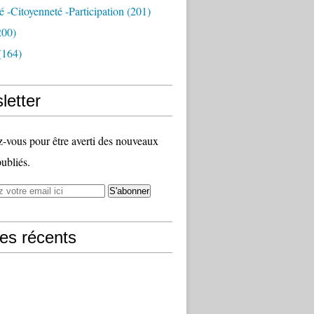
té -citoyenneté -participation
(201)
200)
(164)
letter
vous pour être averti des nouveaux
publiés.
les récents