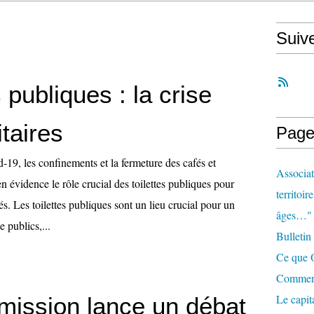
Suiv
s publiques : la crise
taires
Page
19, les confinements et la fermeture des cafés et
Associat
en évidence le rôle crucial des toilettes publiques pour
territoir
és. Les toilettes publiques sont un lieu crucial pour un
âges…"
 publics,...
Bulletin
Ce que O
Comment 
Le capit
ission lance un débat