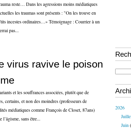
trauma reste… Dans les agressions moins médiatiques
actuelles les traumas sont présents : "On les trouve en
p’tits incestes ordinaires…» Témoignage : Courrier à un
rrai pas...
Rech
 virus ravive le poison
isme
Arch
ariants et les souffrances associées, plutôt que de
es, certains, et non des moindres (professeurs de
2026
ités médiatiques comme François de Closet, 87ans)
Juille
de l’âgisme, sans être...
Juin
(