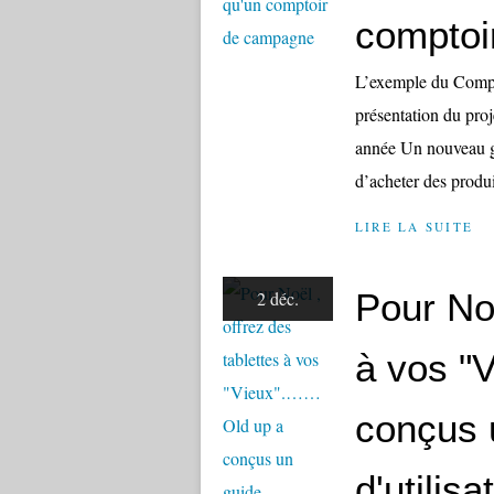
comptoi
L’exemple du Compt
présentation du pr
année Un nouveau g
d’acheter des produi
LIRE LA SUITE
Pour Noë
2 déc.
à vos "
conçus 
d'utilisa