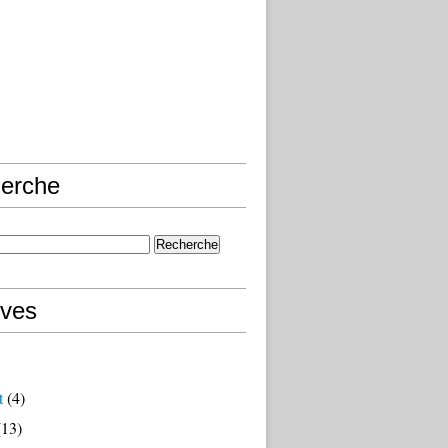
erche
ives
t
(4)
13)