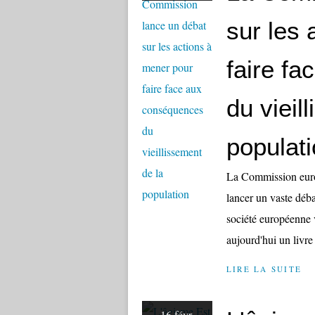
sur les 
faire f
du vieil
populat
La Commission europ
lancer un vaste débat
société européenne 
aujourd'hui un livre 
LIRE LA SUITE
16 févr.