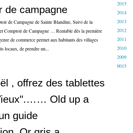
2015
r de campagne
2014
2013
oir de Campagne de Sainte Blandine, Suivi de la
2012
ojet Comptoir de Campagne … Rentable dès la première
2011
enre de commerce permet aux habitants des villages
2010
ts locaux, de prendre un...
2009
0015
l , offrez des tablettes
Vieux".…… Old up a
un guide
tion, Or gris a