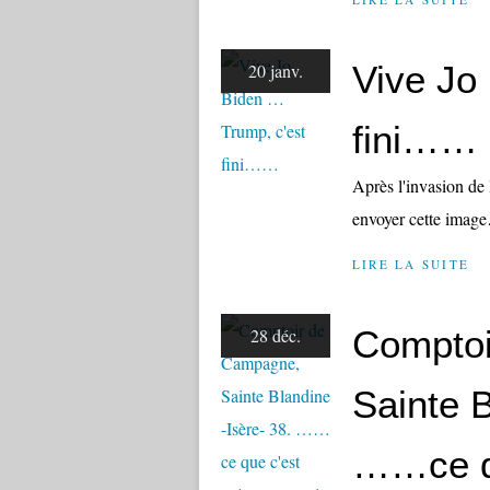
Vive Jo
20 janv.
fini……
Après l'invasion de
envoyer cette imag
LIRE LA SUITE
Comptoi
28 déc.
Sainte B
……ce qu