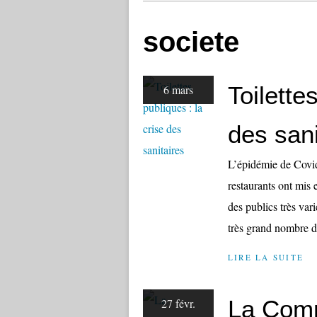
societe
Toilette
6 mars
des sani
L’épidémie de Covid-
restaurants ont mis 
des publics très vari
très grand nombre de
LIRE LA SUITE
La Comm
27 févr.