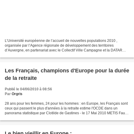
L’Université européenne de l’accueil de nouvelles populations 2010 ,
organisée par l’Agence régionale de développement des territoires
d’Auvergne, en partenariat avec le Collectif Ville Campagne et la DATAR
Massif Central, a pour thème : " Changement...
Les Français, champions d'Europe pour la durée
de la retraite
Publié le 04/06/2010 à 08:56
Par
Orgris
28 ans pour les femmes, 24 pour les hommes : en Europe, les Français sont
ceux qui passent le plus d'années à la retraite estime l'OCDE dans un
panorama statistique par Clotilde de Gastines - le 17 Mai 2010 METIS Faut-il
remonter l'âge légal à 65 ans...
Le bien vieillir en Europe :