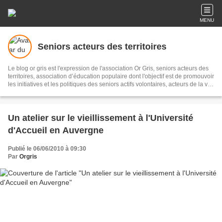
MENU
Seniors acteurs des territoires
Le blog or gris est l'expression de l'association Or Gris, seniors acteurs des
territoires, association d’éducation populaire dont l'objectif est de promouvoir
les initiatives et les politiques des seniors actifs volontaires, acteurs de la vie
économique, sociale et culturelle pour un meilleur vivre ensemble sur les
territoires. Il s'agit de recueillir et diffuser initiatives et informations sur le
sujet, les partager en réseau, pour témoigner et accompagner les territoires.
Un atelier sur le vieillissement à l'Université
d'Accueil en Auvergne
Publié le 06/06/2010 à 09:30
Par
Orgris