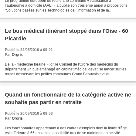
Le programme européen de recherche commune « Assistance à
l’autonomie à domicile (AAL) » a publié son troisième appel à propositions :
"Solutions basées sur les Technologies de l’Information et de la
Communication (TIC) pour la promotion des personnes...
Le bus médical itinérant stoppé dans l'Oise - 60
Picardie
Publié le 22/05/2010 à 09:01
Par
Orgris
De la «médecine foraine », dit le Conseil de l'Ordre des médecins du
département Un bus aménagé en cabinet médical devait se lancer sur les
routes desservant les petites communes Grand Beauvaisis et du
Clermontois mais le conseil départemental de l’ordre...
Quand un fonctionnaire de la catégorie active ne
souhaite pas partir en retraite
Publié le 20/05/2010 à 08:53
Par
Orgris
Les fonctionnaires appartenant à des cadres d'emplois dont la limite d'âge
est inférieure à 65 ans ont la possibilité aux de se maintenir en activité