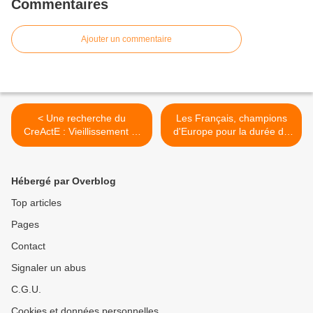
Commentaires
Ajouter un commentaire
< Une recherche du
Les Français, champions
CreActE : Vieillissement et
d'Europe pour la durée de
émergence d'activité dans
la retraite >
les territoires
Hébergé par Overblog
Top articles
Pages
Contact
Signaler un abus
C.G.U.
Cookies et données personnelles