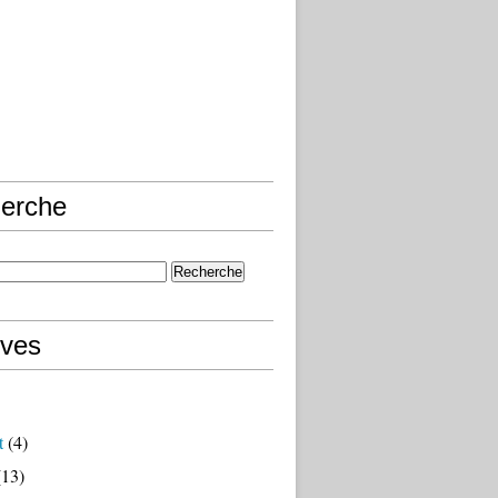
erche
ives
t
(4)
13)