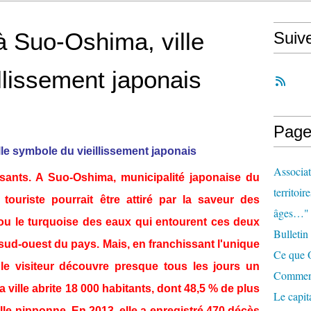
 à Suo-Oshima, ville
Suiv
llissement japonais
Page
lle symbole du vieillissement japonais
Associat
issants. A Suo-Oshima, municipalité japonaise du
territoir
ouriste pourrait être attiré par la saveur des
âges…"
ou le turquoise des eaux qui entourent ces deux
Bulletin
e sud-ouest du pays. Mais, en franchissant l'unique
Ce que O
e visiteur découvre presque tous les jours un
Comment 
ille abrite 18 000 habitants, dont 48,5 % de plus
Le capit
lle nipponne. En 2013, elle a enregistré 470 décès