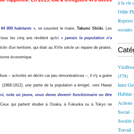
à la vie 
Odile Pl
Repérer l
 64 800 habitants »
,
se souvient le maire,
Takumi Shiiki.
Les
sociales 
 tous les cinq ans révèlent qu'ici
« jamais la population n'a
clin d'un territoire, qui était au XVIe siècle un repaire de pirates,
Caté
amisme économique.
Vieillis
(578)
ture – activités en déclin car peu rémunératrices –, il n'y a guère
Inter Gé
i (1868-1912), une partie de la population a émigré, vers Hawaï
Habitat 
ci,
note un jeune,
vous devez devenir fonctionnaire ou être
Actions 
Ceux qui partent étudier à Osaka, à Fukuoka ou à Tokyo ne
Social -
Société
(
Travail 