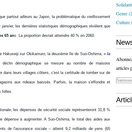
Solidari
Genre
(
que partout ailleurs au Japon, la problématique du vieillissement
Culture
r janvier, les dernières statistiques démographiques révèlent que
es 65 an
s. La proportion devrait atteindre 40 % en 2060.
News
le Hakuseiji sur Okikamuro, la deuxième île de Suo-Oshima,
« la
Abonnez-
déclin démographique se mesure au nombre de maisons
articles 
r dans leurs villages côtiers, c'est la certitude de tomber sur de
magasins aux rideaux baissés. Parfois, la maison s'effondre et
 folles.
Artic
ationale, les dépenses de sécurité sociale représenteront 31,8 %
de dépense à augmenter. A Suo-Oshima, le total des aides aux
ts de l'assurance sociale – atteint 9,2 milliards de yens (65