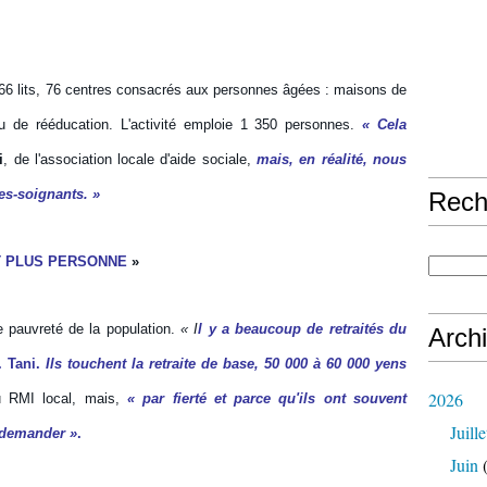
it 266 lits, 76 centres consacrés aux personnes âgées : maisons de
 ou de rééducation. L'activité emploie 1 350 personnes.
« Cela
i
, de l'association locale d'aide sociale,
mais, en réalité, nous
es-soignants. »
Rech
IT PLUS PERSONNE
»
ve pauvreté de la population.
« I
l y a beaucoup de retraités du
Arch
 Tani.
Ils touchent la retraite de base, 50 000 à 60 000 yens
2026
au RMI local, mais,
« par fierté et parce qu'ils ont souvent
Juille
 demander »
.
Juin
(