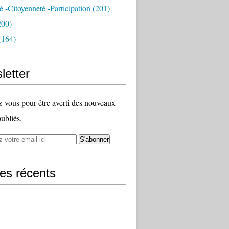
té -citoyenneté -participation
(201)
200)
(164)
letter
vous pour être averti des nouveaux
publiés.
les récents