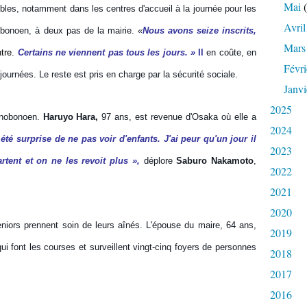
Mai
(
bles, notamment dans les centres d'accueil à la journée pour les
Avril
bonoen, à deux pas de la mairie.
«
Nous avons seize inscrits,
Mars
tre.
Certains ne viennent pas tous les jours. »
Il
en coûte, en
Févri
ournées. Le reste est pris en charge par la sécurité sociale.
Janvi
2025
Honobonoen.
Haruyo Hara,
97 ans, est revenue d'Osaka où elle a
2024
 été surprise de ne pas voir d'enfants. J'ai peur qu'un jour il
2023
rtent et on ne les revoit plus »,
déplore
Saburo Nakamoto
,
2022
2021
2020
niors prennent soin de leurs aînés. L'épouse du maire, 64 ans,
2019
i font les courses et surveillent vingt-cinq foyers de personnes
2018
2017
2016