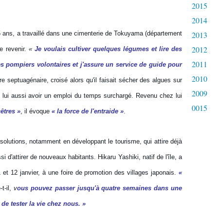
2015
2014
 ans, a travaillé dans une cimenterie de Tokuyama (département
2013
2012
de revenir.
«
Je voulais cultiver quelques légumes et lire des
2011
des pompiers volontaires et j'assure un service de guide pour
2010
re septuagénaire, croisé alors qu'il faisait sécher des algues sur
2009
e lui aussi avoir un emploi du temps surchargé. Revenu chez lui
0015
cêtres »
, il évoque
« la force de l'entraide »
.
solutions, notamment en développant le tourisme, qui attire déjà
 d'attirer de nouveaux habitants. Hikaru Yashiki, natif de l'île, a
 et 12 janvier, à une foire de promotion des villages japonais.
«
t-il,
v
ous pouvez passer jusqu'à quatre semaines dans une
 tester la vie chez nous. »