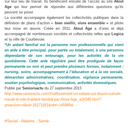
sur leur lieu de travail. Ils bénéficient ensuite de l’accès au site
Atout
Age
qui leur permet de répondre aux différentes questions qu’ils
peuvent se poser.
La société accompagne également les collectivités publiques dans la
définition de plans d’action «
bien vieillir, vivre ensemble »
et pilote
leur mise en œuvre. Créée en 2011,
Atout Age
a d’ores et déjà
accompagné de nombreuses sociétés et collectivités telles que
Logica
et la ville de Courbevoie.
*
Un aidant familial est la personne non professionnelle qui vient
en aide à titre principal, pour partie ou totalement, à une personne
dépendante de son entourage, pour les activités de la vie
quotidienne. Cette aide régulière peut être prodiguée de façon
permanente ou non et peut prendre plusieurs formes, notamment :
nursing, soins, accompagnement à l’éducation et à la vie sociale,
démarches administratives, coordination, vigilance permanente,
soutien psychologique, communication, activités domestiques.
Publié par
Seniorsactu
du 27 septembre 2013
http://www.senioractu.com/Vieillissement-un-salarie-sur-douze-cumule-
travail-et-role-d-aidant-familial-par-Atout-Age_a16340.html?
preaction=nl&id=16271181&idnl=145906&
#Social - Aidants - Santé -