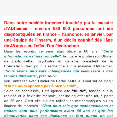
Dans notre société fortement touchée par la maladie
d'Alzheimer - environ 880 000 personnes ont été
diagnostiquées en France -, l'annonce, en janvier, par
une équipe de l'Inserm, d'un déclin cognitif dès l'âge
de 45 ans a eu l'effet d'un électrochoc.
Dans les esprits, ce seuil était placé à 60 ans.
"Cette
information n'est pas nouvelle"
,
tempère le professeur
Olivier
de Ladoucette,
psychiatre et gériatre, président de la
Fondation Ifrad
pour la recherche sur la maladie d'Alzheimer.
"
Nous avons plusieurs intelligences qui vieillissent à des
tempos différents
",
précise-t-il.
voir l'entretien avec
Olivier de Ladoucette
le 9 mai sur ce blog :
"On ne nous apprend pas à bien vieillir"
Selon ce spécialiste, l'intelligence dite
"fluide",
fondée sur la
rapidité et la flexibilité mentale, décline en effet très tôt, à partir
de 25 ans. C'est elle qui est utilisée en mathématiques ou en
finance de marchés.
"C'est pour cela que mathématiciens et
traders sont plus performants avant 40 ans et que les
découvertes dans ces domaines se font quand on est