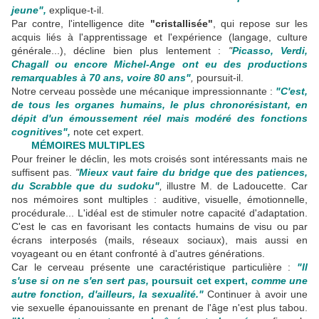
jeune",
explique-t-il.
Par contre, l'intelligence dite
"cristallisée"
, qui repose sur les
acquis liés à l'apprentissage et l'expérience (langage, culture
générale...), décline bien plus lentement :
"
Picasso, Verdi,
Chagall ou encore Michel-Ange ont eu des productions
remarquables à 70 ans, voire 80 ans"
,
poursuit-il.
Notre cerveau possède une mécanique impressionnante :
"C'est,
de tous les organes humains, le plus chronorésistant, en
dépit d'un émoussement réel mais modéré des fonctions
cognitives",
note cet expert.
MÉMOIRES MULTIPLES
Pour freiner le déclin, les mots croisés sont intéressants mais ne
suffisent pas.
"
Mieux vaut faire du bridge que des patiences,
du Scrabble que du sudoku"
,
illustre M. de Ladoucette. Car
nos mémoires sont multiples : auditive, visuelle, émotionnelle,
procédurale... L'idéal est de stimuler notre capacité d'adaptation.
C'est le cas en favorisant les contacts humains de visu ou par
écrans interposés (mails, réseaux sociaux), mais aussi en
voyageant ou en étant confronté à d'autres générations.
Car le cerveau présente une caractéristique particulière :
"Il
s'use si on ne s'en sert pas,
poursuit cet expert,
comme une
autre fonction, d'ailleurs, la sexua
lité."
Continuer à avoir une
vie sexuelle épanouissante en prenant de l'âge n'est plus tabou.