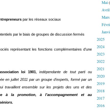
Mai
(
Avril
Mars
ntrepreneurs
par les réseaux sociaux
Févri
Janvi
otentiels par le biais de groupes de discussion fermés
2025
2024
sociés représentant les fonctions complémentaires d’une
2023
2022
2021
association loi 1901
, i
ndépendante de tout parti ou
2020
éée en juillet 2011 par un groupe d’experts, formé par un
2019
i travaillent ensemble sur les projets des uns et des
2018
diée à la promotion, à l’accompagnement et au
2017
séniors.
2016