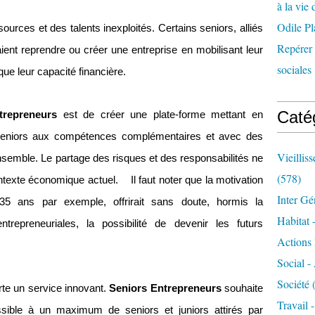
à la vie 
Odile Pl
rces et des talents inexploités. Certains seniors, alliés
Repérer l
ent reprendre ou créer une entreprise en mobilisant leur
sociales 
ue leur capacité financière.
Caté
trepreneurs
est de créer une plate-forme mettant en
 seniors aux compétences complémentaires et avec des
Vieillis
nsemble. Le partage des risques et des responsabilités ne
(578)
ontexte économique actuel. Il faut noter que la motivation
Inter Gé
35 ans par exemple, offrirait sans doute, hormis la
Habitat 
repreneuriales, la possibilité de devenir les futurs
Actions 
Social -
Société
(
rte un service innovant.
Seniors Entrepreneurs
souhaite
Travail 
essible à un maximum de seniors et juniors attirés par