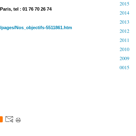
2015
aris, tel : 01 76 70 26 74
2014
2013
r/pages/Nos_objectifs-5511861.htm
2012
2011
2010
2009
0015
0