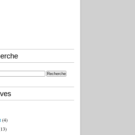
erche
ives
t
(4)
13)