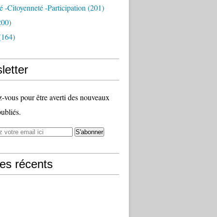
té -citoyenneté -participation
(201)
200)
(164)
letter
vous pour être averti des nouveaux
publiés.
les récents