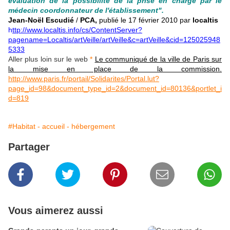
évaluation de la possibilité de la prise en charge par le
médecin coordonnateur de l'établissement".
Jean-Noël Escudié
/
PCA,
publié le 17 février 2010 par
localtis
h
ttp://www.localtis.info/cs/ContentServer?
pagename=Localtis/artVeille/artVeille&c=artVeille&cid=125025948
5333
Aller plus loin sur le web
*
Le communiqué de la ville de Paris sur
la mise en place de la commission.
http://www.paris.fr/portail/Solidarites/Portal.lut?
page_id=98&document_type_id=2&document_id=80136&portlet_i
d=819
#Habitat - accueil - hébergement
Partager
Vous aimerez aussi