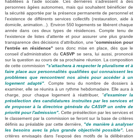
habilitées à l'aide sociale. Ces dernières s'adressent à des
personnes âgées autonomes, mais qui souhaitent bénéficier de
la sécurité apportée par la présence permanente de personnel et
l'existence de différents services collectifs (restauration, aide à
domicile, animation...). Environ 550 logements se libèrent chaque
année dans ces deux types de résidences. Compte tenu de
l'existence de listes d'attente et pour assurer une plus grande
transparence des décisions d'attribution, une "
commission pour
l'entrée en résidence"
sera donc mise en place, dès que le
conseil d'administration du
CASVP
se sera, lui aussi, prononcé
sur la question au cours de sa prochaine réunion. La composition
de cette commission
"s'attachera à respecter le pluralisme et à
faire place aux personnalités qualifiées qui connaissent les
problèmes que rencontrent nos aînés pour accéder à un
logement adapté"
. Compte tenu du nombre de dossiers à
examiner, elle se réunira à un rythme hebdomadaire. Elle aura à
charge, pour chaque logement à réattribuer, "
d'examiner la
présélection des candidatures instruites par les services et
de proposer à la directrice générale du CASVP un ordre de
priorité pour l'admission".
Cette présélection par les services et
le classement par la commission se feront sur la base de critères
définis au préalable par cette dernière,
"de manière à analyser
les besoins avec la plus grande objectivité possible".
Les
critères envisagés dans l'exposé des motifs de la délibération