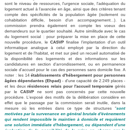
sont le niveau de ressources, l'urgence sociale, l'adéquation du
logement actuel à l'avancée en âge, ainsi que des critères tenant
compte des spécificités de la population âgée (isolement ou
cohabitation difficile, besoin d'un accompagnement...). La
commission prendra également en compte les voeux des
demandeurs sur le quartier souhaité. Autre similitude avec le cas
du logement social : pour préparer la mise en place de cette
nouvelle procédure, le
CASVP
finalise l'implantation d'un outil
informatique analogue à celui employé par la direction du
logement et de l'habitat, et met sur pied un recueil automatisé de
la disponibilité des logements et des informations sur les
candidatures en section d'arrondissement, ou en permanence
sociale d'accueil pour le cas des personnes sans domicile fixe. A
noter : les 14
établissements d'hébergement pour personnes
âgées dépendantes (Ehpad)
- d'une capacité de 2.249 places -
et les deux
résidences relais pour l'accueil temporaire
gérés
par le
CASVP
ne sont pas concernés par cette nouvelle
procédure. L'exposé des motifs de la délibération considère en
effet que le passage par la commission serait inutile, dans la
mesure où les entrées dans ce type de structures "
sont
motivées par la survenance en général brutale d'évènements
qui rendent impossible le maintien à domicile et requièrent
une solution immédiate d'hébergement, ou dépendent d'une