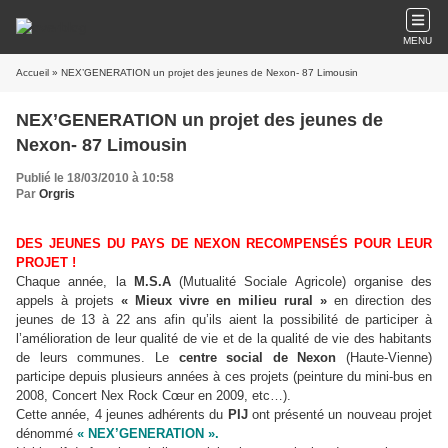
MENU
Accueil
» NEX’GENERATION un projet des jeunes de Nexon- 87 Limousin
NEX’GENERATION un projet des jeunes de
Nexon- 87 Limousin
Publié le 18/03/2010 à 10:58
Par
Orgris
DES JEUNES DU PAYS DE NEXON RECOMPENSÉS POUR LEUR
PROJET !
Chaque année, la
M.S.A
(Mutualité Sociale Agricole) organise des
appels à projets
« Mieux vivre en milieu rural »
en direction des
jeunes de 13 à 22 ans afin qu’ils aient la possibilité de participer à
l’amélioration de leur qualité de vie et de la qualité de vie des habitants
de leurs communes. Le
centre social de Nexon
(Haute-Vienne)
participe depuis plusieurs années à ces projets (peinture du mini-bus en
2008, Concert Nex Rock Cœur en 2009, etc…).
Cette année, 4 jeunes adhérents du
PIJ
ont présenté un nouveau projet
dénommé
« NEX’GENERATION ».