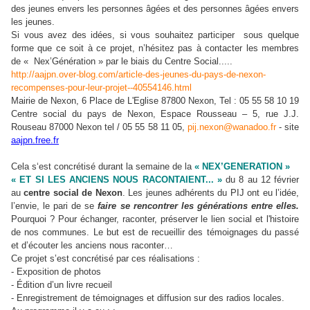
des jeunes envers les personnes âgées et des personnes âgées envers
les jeunes.
Si vous avez des idées, si vous souhaitez participer sous quelque
forme que ce soit à ce projet, n’hésitez pas à contacter les membres
de « Nex’Génération » par le biais du Centre Social.....
http://aajpn.over-blog.com/article-des-jeunes-du-pays-de-nexon-
recompenses-pour-leur-projet--40554146.html
Mairie de Nexon, 6 Place de L'Eglise 87800 Nexon, Tel : 05 55 58 10 19
Centre social du pays de Nexon, Espace Rousseau – 5, rue J.J.
Rouseau 87000 Nexon tel / 05 55 58 11 05,
pij.nexon@wanadoo.fr
- site
aajpn.free.fr
Cela s‘est concrétisé durant la semaine de la
« NEX’GENERATION »
« ET SI LES ANCIENS NOUS RACONTAIENT... »
du 8 au 12 février
au
centre social de Nexon
. Les jeunes adhérents du PIJ ont eu l’idée,
l’envie, le pari de se
f
aire se rencontrer les générations entre elles.
Pourquoi ? Pour échanger, raconter, préserver le lien social et l'histoire
de nos communes. Le but est de recueillir des témoignages du passé
et d’écouter les anciens nous raconter…
Ce projet s’est concrétisé par ces réalisations :
- Exposition de photos
- Édition d’un livre recueil
- Enregistrement de témoignages et diffusion sur des radios locales.