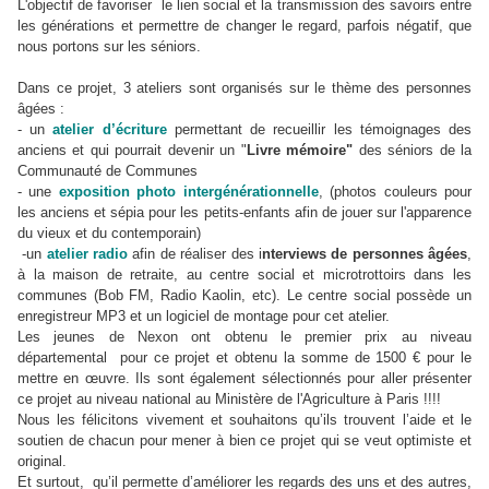
L'objectif de favoriser le lien social et la transmission des savoirs entre
les générations et permettre de changer le regard, parfois négatif, que
nous portons sur les séniors.
Dans ce projet, 3 ateliers sont organisés sur le thème des personnes
âgées :
- un
atelier d’écriture
permettant de recueillir les témoignages des
anciens et qui pourrait devenir un "
Livre mémoire"
des séniors de la
Communauté de Communes
- une
exposition photo intergénérationnelle
, (photos couleurs pour
les anciens et sépia pour les petits-enfants afin de jouer sur l'apparence
du vieux et du contemporain)
-un
atelier radio
afin de réaliser des i
nterviews de personnes âgées
,
à la maison de retraite, au centre social et microtrottoirs dans les
communes (Bob FM, Radio Kaolin, etc). Le centre social possède un
enregistreur MP3 et un logiciel de montage pour cet atelier.
Les jeunes de Nexon ont obtenu le premier prix au niveau
départemental pour ce projet et obtenu la somme de 1500 € pour le
mettre en œuvre. Ils sont également sélectionnés pour aller présenter
ce projet au niveau national au Ministère de l'Agriculture à Paris !!!!
Nous les félicitons vivement et souhaitons qu’ils trouvent l’aide et le
soutien de chacun pour mener à bien ce projet qui se veut optimiste et
original.
Et surtout, qu’il permette d’améliorer les regards des uns et des autres,