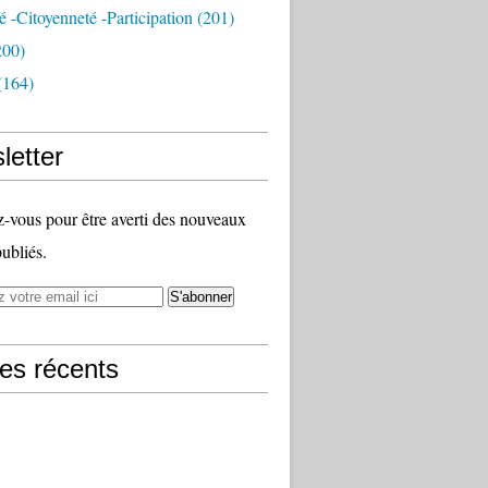
té -citoyenneté -participation
(201)
200)
(164)
letter
vous pour être averti des nouveaux
publiés.
les récents