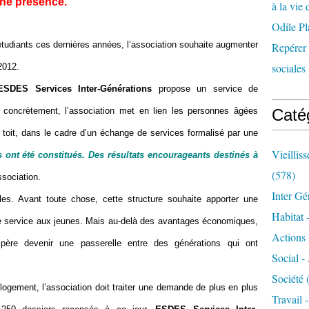
une présence.
à la vie 
Odile Pl
tudiants ces dernières années, l’association souhaite augmenter
Repérer l
sociales 
2012.
ESDES Services Inter-Générations
propose un service de
 concrètement, l’association met en lien les personnes âgées
Caté
r toit, dans le cadre d’un échange de services formalisé par une
Vieillis
 ont été constitués. Des résultats encourageants destinés à
(578)
sociation.
Inter Gé
les. Avant toute chose, cette structure souhaite apporter une
Habitat 
dre service aux jeunes. Mais au-delà des avantages économiques,
Actions 
ère devenir une passerelle entre des générations qui ont
Social -
Société
(
logement, l’association doit traiter une demande de plus en plus
Travail 