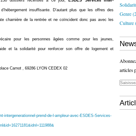
 250 dossiers recensés à ce jour,
ESDES Services Inter-
Solidari
 d’hébergement insuffisante. D’autant plus que les offres des
Genre
(
ate charnière de la rentrée et ne coïncident donc pas avec les
Culture
récaire pour les personnes âgées comme pour les jeunes,
News
traide et la solidarité pour renforcer son offre de logement et
Abonnez-
place Carnot , 69286 LYON CEDEX 02
articles 
Artic
nt-intergenerationnel-prend-de-l-ampleur-avec-ESDES-Services-
n=nl&id=16271181&idnl=111988&