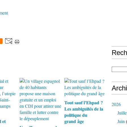
ement
0
Rech
Arch
Tout sauf l’Ehpad ?
2026
Les ambiguïtés de la
Juille
politique du
l et
grand âge
Juin
(