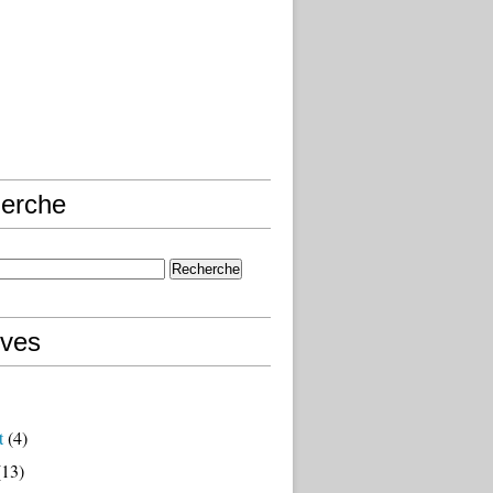
erche
ives
t
(4)
13)