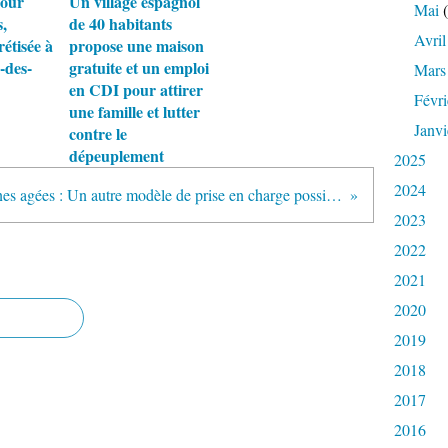
pour
Un village espagnol
Mai
(
,
de 40 habitants
Avril
rétisée à
propose une maison
-des-
gratuite et un emploi
Mars
en CDI pour attirer
Févri
une famille et lutter
Janvi
contre le
dépeuplement
2025
2024
Personnes agées : Un autre modèle de prise en charge possible à court terme
2023
2022
2021
2020
2019
2018
2017
2016