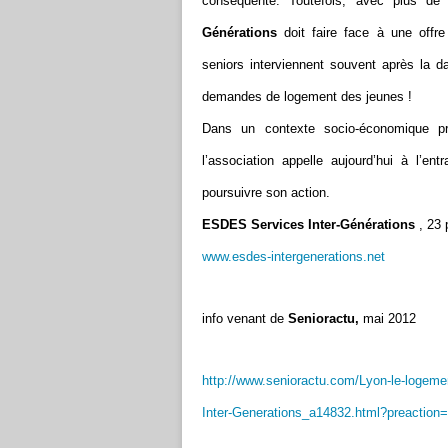
conséquente. Toutefois, avec plus de
Générations
doit faire face à une offre
seniors interviennent souvent après la d
demandes de logement des jeunes !
Dans un contexte socio-économique p
l’association appelle aujourd’hui à l’en
poursuivre son action.
ESDES Services Inter-Générations
, 23 
www.esdes-intergenerations.net
info venant de
Senioractu,
mai 2012
http://www.senioractu.com/Lyon-le-logeme
Inter-Generations_a14832.html?preactio