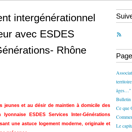
ent intergénérationnel
Suiv
leur avec ESDES
Générations- Rhône
Page
Associat
territoir
âges…"
Bulletin
s jeunes et au désir de maintien à domicile des
Ce que O
on lyonnaise ESDES Services Inter-Générations
Comment 
sant une astuce logement moderne, originale et
Le capit