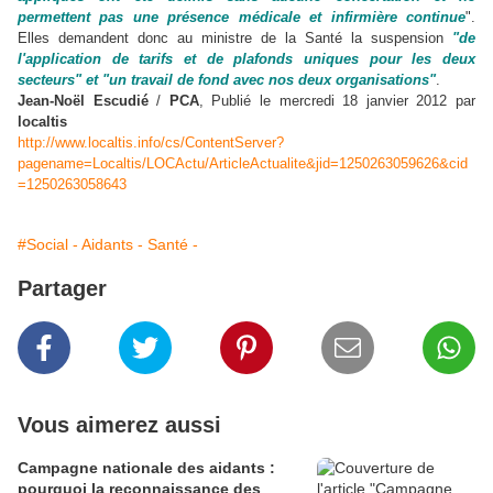
permettent pas une présence médicale et infirmière continue
".
Elles demandent donc au ministre de la Santé la suspension
"de
l'application de tarifs et de plafonds uniques pour les deux
secteurs" et "un travail de fond avec nos deux organisations"
.
Jean-Noël Escudié
/
PCA
, Publié le mercredi 18 janvier 2012 par
localtis
http://www.localtis.info/cs/ContentServer?
pagename=Localtis/LOCActu/ArticleActualite&jid=1250263059626&cid
=1250263058643
#Social - Aidants - Santé -
Partager
Vous aimerez aussi
Campagne nationale des aidants :
pourquoi la reconnaissance des