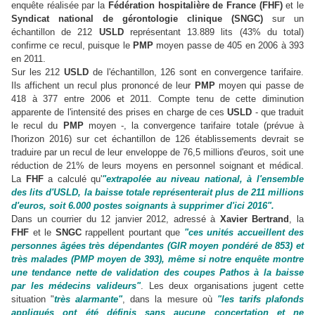
enquête réalisée par la
Fédération hospitalière de France (FHF)
et le
Syndicat national de gérontologie clinique (SNGC)
sur un
échantillon de 212
USLD
représentant 13.889 lits (43% du total)
confirme ce recul, puisque le
PMP
moyen passe de 405 en 2006 à 393
en 2011.
Sur les 212
USLD
de l'échantillon, 126 sont en convergence tarifaire.
Ils affichent un recul plus prononcé de leur
PMP
moyen qui passe de
418 à 377 entre 2006 et 2011. Compte tenu de cette diminution
apparente de l'intensité des prises en charge de ces
USLD
- que traduit
le recul du
PMP
moyen -, la convergence tarifaire totale (prévue à
l'horizon 2016) sur cet échantillon de 126 établissements devrait se
traduire par un recul de leur enveloppe de 76,5 millions d'euros, soit une
réduction de 21% de leurs moyens en personnel soignant et médical.
La
FHF
a calculé qu'
"extrapolée au niveau national, à l'ensemble
des lits d'USLD, la baisse totale représenterait plus de 211 millions
d'euros, soit 6.000 postes soignants à supprimer d'ici 2016".
Dans un courrier du 12 janvier 2012, adressé à
Xavier Bertrand
, la
FHF
et le
SNGC
rappellent pourtant que
"ces unités accueillent des
personnes âgées très dépendantes (GIR moyen pondéré de 853) et
très malades (PMP moyen de 393), même si notre enquête montre
une tendance nette de validation des coupes Pathos à la baisse
par les médecins valideurs"
. Les deux organisations jugent cette
situation "
très alarmante"
, dans la mesure où
"les tarifs plafonds
appliqués ont été définis sans aucune concertation et ne