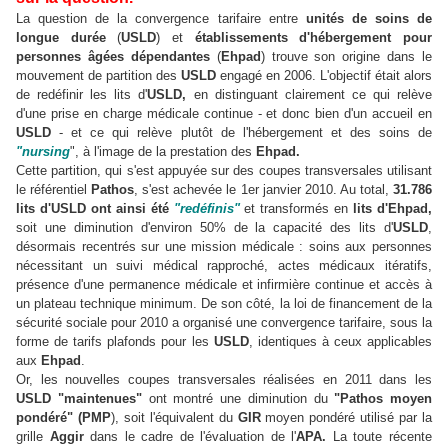
La question de la convergence tarifaire entre
unités de soins de
longue durée
(
USLD
) et
établissements d'hébergement pour
personnes âgées dépendantes
(
Ehpad
) trouve son origine dans le
mouvement de partition des
USLD
engagé en 2006. L'objectif était alors
de redéfinir les lits d'
USLD,
en distinguant clairement ce qui relève
d'une prise en charge médicale continue - et donc bien d'un accueil en
USLD
- et ce qui relève plutôt de l'hébergement et des soins de
"nursing
", à l'image de la prestation des
Ehpad.
Cette partition, qui s'est appuyée sur des coupes transversales utilisant
le référentiel
Pathos
, s'est achevée le 1er janvier 2010. Au total,
31.786
lits d'USLD ont ainsi été
"redéfinis"
et transformés en
lits d'Ehpad,
soit une diminution d'environ 50% de la capacité des lits d'
USLD
,
désormais recentrés sur une mission médicale : soins aux personnes
nécessitant un suivi médical rapproché, actes médicaux itératifs,
présence d'une permanence médicale et infirmière continue et accès à
un plateau technique minimum. De son côté, la loi de financement de la
sécurité sociale pour 2010 a organisé une convergence tarifaire, sous la
forme de tarifs plafonds pour les
USLD
, identiques à ceux applicables
aux
Ehpad
.
Or, les nouvelles coupes transversales réalisées en 2011 dans les
USLD "maintenues"
ont montré une diminution du
"Pathos moyen
pondéré" (PMP
), soit l'équivalent du
GIR
moyen pondéré utilisé par la
grille
Aggir
dans le cadre de l'évaluation de l'
APA.
La toute récente