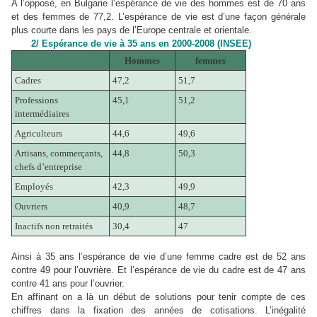
A l’opposé, en Bulgarie l’espérance de vie des hommes est de 70 ans
et des femmes de 77,2. L’espérance de vie est d’une façon générale
plus courte dans les pays de l’Europe centrale et orientale.
2/ Espérance de vie à 35 ans en 2000-2008 (INSEE)
Hommes
femmes
Cadres
47,2
51,7
Professions
45,1
51,2
intermédiaires
Agriculteurs
44,6
49,6
Artisans, commerçants,
44,8
50,3
chefs d’entreprise
Employés
42,3
49,9
Ouvriers
40,9
48,7
Inactifs non retraités
30,4
47
Ainsi à 35 ans l’espérance de vie d’une femme cadre est de 52 ans
contre 49 pour l’ouvrière. Et l’espérance de vie du cadre est de 47 ans
contre 41 ans pour l’ouvrier.
En affinant on a là un début de solutions pour tenir compte de ces
chiffres dans la fixation des années de cotisations. L’inégalité