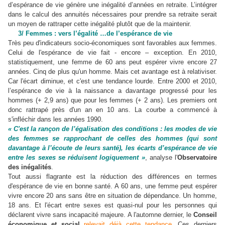
d’espérance de vie génère une inégalité d’années en retraite. L’intégrer
dans le calcul des annuités nécessaires pour prendre sa retraite serait
un moyen de rattraper cette inégalité plutôt que de la maintenir.
3/ Femmes : vers l’égalité …de l’espérance de vie
Très peu d'indicateurs socio-économiques sont favorables aux femmes.
Celui de l'espérance de vie fait - encore – exception. En 2010,
statistiquement, une femme de 60 ans peut espérer vivre encore 27
années. Cinq de plus qu'un homme. Mais cet avantage est à relativiser.
Car l'écart diminue, et c'est une tendance lourde. Entre 2000 et 2010,
l’espérance de vie à la naissance a davantage progressé pour les
hommes (+ 2,9 ans) que pour les femmes (+ 2 ans). Les premiers ont
donc rattrapé près d'un an en 10 ans. La courbe a commencé à
s'infléchir dans les années 1990.
« C'est la rançon de l’égalisation des conditions : les modes de vie
des femmes se rapprochant de celles des hommes (qui sont
davantage à l’écoute de leurs santé), les écarts d’espérance de vie
entre les sexes se réduisent logiquement »
, analyse l'
Observatoire
des inégalités
.
Tout aussi flagrante est la réduction des différences en termes
d'espérance de vie en bonne santé. A 60 ans, une femme peut espérer
vivre encore 20 ans sans être en situation de dépendance. Un homme,
18 ans. Et l'écart entre sexes est quasi-nul pour les personnes qui
déclarent vivre sans incapacité majeure. A l'automne dernier, le
Conseil
économique et social
relevait déjà cette tendance
. Ces derniers