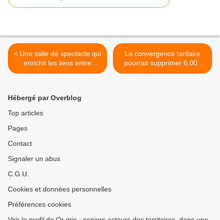
< Une salle de spectacle qui
La convergence tarifaire
enrichit les liens entre
pourrait supprimer 6.000
générations - 71-
postes dans les unités de
Bourgogne
soins de longue durée >
Hébergé par Overblog
Top articles
Pages
Contact
Signaler un abus
C.G.U.
Cookies et données personnelles
Préférences cookies
Voir le profil de Or gris : seniors acteurs des territoires, dans une