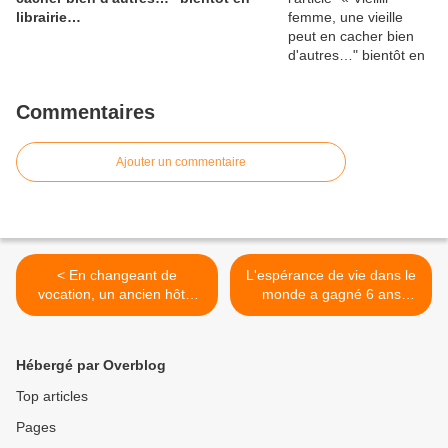
librairie…
Commentaires
Ajouter un commentaire
< En changeant de
L'espérance de vie dans le
vocation, un ancien hôtel
monde a gagné 6 ans
redonne vie à une
depuis 1990 >
commune rurale – Pays de
Loire – 53 –
Hébergé par Overblog
Top articles
Pages