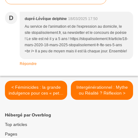
D
dupré-Lévêque delphine
18/03/2025 17:50
Au service de l'animation et de l'expression au domicile, le
site stopalisolement.fr, sa newsletter et le concours de poésie
! Le site est né il y a 5 ans ! https://stopalisolement.fr/article/18-
mars-2020-18-mars-2025-stopalisolement-fr-fte-ses-5-ans
<br /> Il a peu de moyen mais il est là chaque jour. Ensemble!
Répondre
< Féminicides : la grande
Intergénérationnel : Mythe
indulgence pour ces « petits
ou Réalité ? Réflexion >
vieux qui pêtent les
plombs»
Hébergé par Overblog
Top articles
Pages